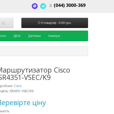
(044) 3000-369
0 товар(ів) - 0.00 грн.
ення
ДБЖ
Датчики
Камери
Маршрутизатор Cisco
ISR4351-VSEC/K9
иробник:
Cisco
дель: ISR4351-VSEC/K9
еревірте ціну
лькість