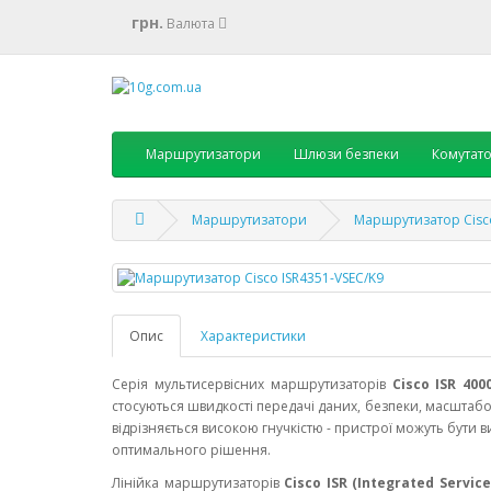
грн.
Валюта
Маршрутизатори
Шлюзи безпеки
Комутат
Маршрутизатори
Маршрутизатор Cisco
Опис
Характеристики
Серія мультисервісних маршрутизаторів
Cisco ISR 400
стосуються швидкості передачі даних, безпеки, масштабо
відрізняється високою гнучкістю - пристрої можуть бути 
оптимального рішення.
Лінійка маршрутизаторів
Cisco ISR (Integrated Servic