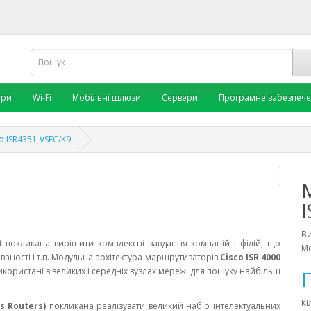
ори
Wi-Fi
Мобільні шлюзи
Сервери
Програмне забезпеч
 ISR4351-VSEC/K9
В
0
покликана вирішити комплексні завдання компаній і філій, що
Мо
ваності і т.п. Модульна архітектура маршрутизаторів
Cisco ISR 4000
використані в великих і середніх вузлах мережі для пошуку найбільш
П
Кі
es Routers)
покликана реалізувати великий набір інтелектуальних