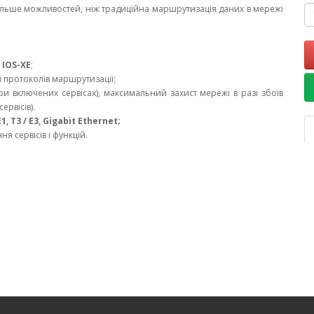
 більше можливостей, ніж традиційна маршрутизація даних в мережі
С
IOS-XE
;
і протоколів маршрутизації;
 при включених сервісах), максимальний захист мережі в разі збоїв
ервісів).
E1, T3 / E3, Gigabit Ethernet;
я сервісів і функцій.