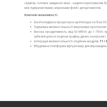
сервісів, головне завдання яких - надати користувачеві
між підприємствами, мережами філій і департаментів.
Ключові можливості:
Багатооядерна процесорна архітектура на базі О
Підтримка великої кількості мережевих протоколів 
Висока продуктивність (від 50 Мбіт/с до 1 Гбіт/с
забезпечується поділом трафіку даних, контролю і с
Інтеграція великої кількості опційних модулів:
T1 / 
Вбудована платформа віртуалізації для впровадженн