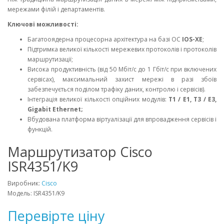
мережами філій і департаментів.
Ключові можливості:
Багатооядерна процесорна архітектура на базі ОС
IOS-XE
;
Підтримка великої кількості мережевих протоколів і протоколів
маршрутизації;
Висока продуктивність (від 50 Мбіт/с до 1 Гбіт/с при включених
сервісах), максимальний захист мережі в разі збоїв
забезпечується поділом трафіку даних, контролю і сервісів).
Інтеграція великої кількості опційних модулів:
T1 / E1, T3 / E3,
Gigabit Ethernet;
Вбудована платформа віртуалізації для впровадження сервісів і
функцій.
Маршрутизатор Cisco
ISR4351/K9
Виробник:
Cisco
Модель: ISR4351/K9
Перевірте ціну