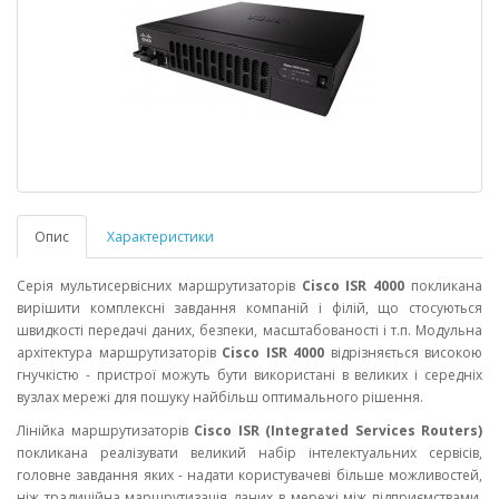
Опис
Характеристики
Серія мультисервісних маршрутизаторів
Cisco ISR 4000
покликана
вирішити комплексні завдання компаній і філій, що стосуються
швидкості передачі даних, безпеки, масштабованості і т.п. Модульна
архітектура маршрутизаторів
Cisco ISR 4000
відрізняється високою
гнучкістю - пристрої можуть бути використані в великих і середніх
вузлах мережі для пошуку найбільш оптимального рішення.
Лінійка маршрутизаторів
Cisco ISR (Integrated Services Routers)
покликана реалізувати великий набір інтелектуальних сервісів,
головне завдання яких - надати користувачеві більше можливостей,
ніж традиційна маршрутизація даних в мережі між підприємствами,