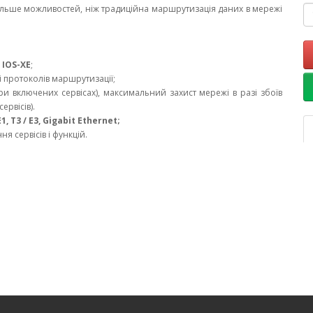
 більше можливостей, ніж традиційна маршрутизація даних в мережі
С
IOS-XE
;
і протоколів маршрутизації;
 при включених сервісах), максимальний захист мережі в разі збоїв
ервісів).
E1, T3 / E3, Gigabit Ethernet;
я сервісів і функцій.