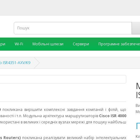
ори
Wi-Fi
Мобільні шлюзи
Сервери
Програмне забезпеч
 ISR4351-AXV/K9
В
0
покликана вирішити комплексні завдання компаній і філій, що
Мо
ваності і т.п. Модульна архітектура маршрутизаторів
Cisco ISR 4000
використані в великих і середніх вузлах мережі для пошуку найбільш
П
Кі
es Routers)
покликана реалізувати великий набір інтелектуальних