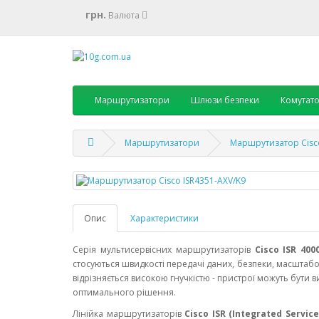
грн.
Валюта
Маршрутизатори
Шлюзи безпеки
Комутат
Маршрутизатори
Маршрутизатор Cisco
Опис
Характеристики
Серія мультисервісних маршрутизаторів
Cisco ISR 400
стосуються швидкості передачі даних, безпеки, масштабо
відрізняється високою гнучкістю - пристрої можуть бути 
оптимального рішення.
Лінійка маршрутизаторів
Cisco ISR (Integrated Servic