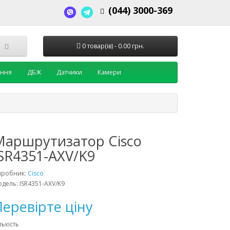
(044) 3000-369
0 товар(ів) - 0.00 грн.
ення
ДБЖ
Датчики
Камери
Маршрутизатор Cisco
ISR4351-AXV/K9
иробник:
Cisco
дель: ISR4351-AXV/K9
еревірте ціну
лькість