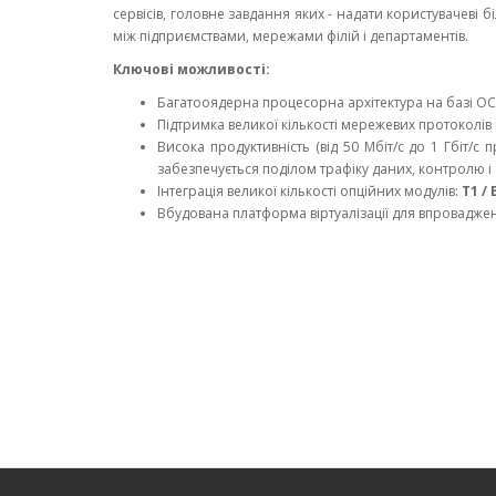
сервісів, головне завдання яких - надати користувачеві
між підприємствами, мережами філій і департаментів.
Ключові можливості:
Багатооядерна процесорна архітектура на базі О
Підтримка великої кількості мережевих протоколів 
Висока продуктивність (від 50 Мбіт/с до 1 Гбіт/с
забезпечується поділом трафіку даних, контролю і с
Інтеграція великої кількості опційних модулів:
T1 / 
Вбудована платформа віртуалізації для впровадженн