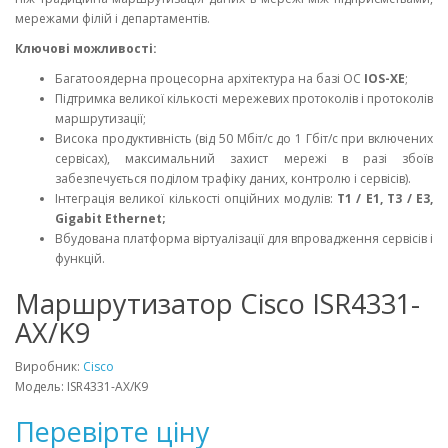
мережами філій і департаментів.
Ключові можливості:
Багатооядерна процесорна архітектура на базі ОС
IOS-XE
;
Підтримка великої кількості мережевих протоколів і протоколів
маршрутизації;
Висока продуктивність (від 50 Мбіт/с до 1 Гбіт/с при включених
сервісах), максимальний захист мережі в разі збоїв
забезпечується поділом трафіку даних, контролю і сервісів).
Інтеграція великої кількості опційних модулів:
T1 / E1, T3 / E3,
Gigabit Ethernet;
Вбудована платформа віртуалізації для впровадження сервісів і
функцій.
Маршрутизатор Cisco ISR4331-
AX/K9
Виробник:
Cisco
Модель: ISR4331-AX/K9
Перевірте ціну