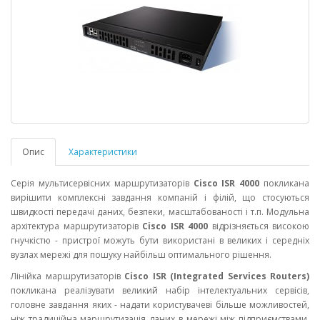
Опис
Характеристики
Серія мультисервісних маршрутизаторів
Cisco ISR 4000
покликана
вирішити комплексні завдання компаній і філій, що стосуються
швидкості передачі даних, безпеки, масштабованості і т.п. Модульна
архітектура маршрутизаторів
Cisco ISR 4000
відрізняється високою
гнучкістю - пристрої можуть бути використані в великих і середніх
вузлах мережі для пошуку найбільш оптимального рішення.
Лінійка маршрутизаторів
Cisco ISR (Integrated Services Routers)
покликана реалізувати великий набір інтелектуальних сервісів,
головне завдання яких - надати користувачеві більше можливостей,
ніж традиційна маршрутизація даних в мережі між підприємствами,