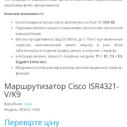
мережами філій і департаментів.
Ключові можливості:
Багатооядерна процесорна архітектура на базі ОС
IOS-XE
;
Підтримка великої кількості мережевих протоколів і протоколів
маршрутизації;
Висока продуктивність (від 50 Мбіт/с до 1 Гбіт/с при включених
сервісах), максимальний захист мережі в разі збоїв
забезпечується поділом трафіку даних, контролю і сервісів).
Інтеграція великої кількості опційних модулів:
T1 / E1, T3 / E3,
Gigabit Ethernet;
Вбудована платформа віртуалізації для впровадження сервісів і
функцій.
Маршрутизатор Cisco ISR4321-
V/K9
Виробник:
Cisco
Модель: ISR4321-V/K9
Перевірте ціну