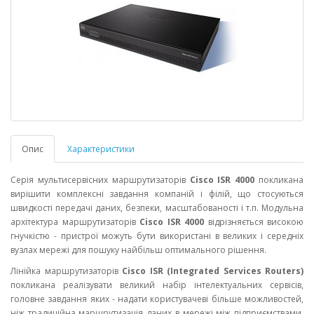
Опис
Характеристики
Серія мультисервісних маршрутизаторів
Cisco ISR 4000
покликана
вирішити комплексні завдання компаній і філій, що стосуються
швидкості передачі даних, безпеки, масштабованості і т.п. Модульна
архітектура маршрутизаторів
Cisco ISR 4000
відрізняється високою
гнучкістю - пристрої можуть бути використані в великих і середніх
вузлах мережі для пошуку найбільш оптимального рішення.
Лінійка маршрутизаторів
Cisco ISR (Integrated Services Routers)
покликана реалізувати великий набір інтелектуальних сервісів,
головне завдання яких - надати користувачеві більше можливостей,
ніж традиційна маршрутизація даних в мережі між підприємствами,