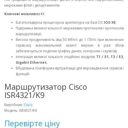
мережами філій і департаментів.
Ключові можливості:
Багатооядерна процесорна архітектура на базі ОС
IOS-XE
;
Підтримка великої кількості мережевих протоколів і протоколів
маршрутизації;
Висока продуктивність (від 50 Мбіт/с до 1 Гбіт/с при включених
сервісах), максимальний захист мережі в разі збоїв
забезпечується поділом трафіку даних, контролю і сервісів).
Інтеграція великої кількості опційних модулів:
T1 / E1, T3 / E3,
Gigabit Ethernet;
Вбудована платформа віртуалізації для впровадження сервісів і
функцій.
Маршрутизатор Cisco
ISR4321/K9
Виробник:
Cisco
Модель: ISR4321/K9
Перевірте ціну