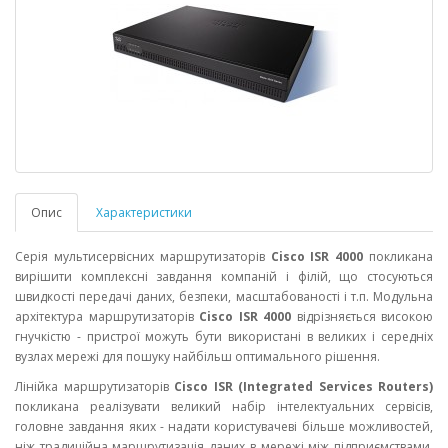
Опис
Характеристики
Серія мультисервісних маршрутизаторів
Cisco ISR 4000
покликана
вирішити комплексні завдання компаній і філій, що стосуються
швидкості передачі даних, безпеки, масштабованості і т.п. Модульна
архітектура маршрутизаторів
Cisco ISR 4000
відрізняється високою
гнучкістю - пристрої можуть бути використані в великих і середніх
вузлах мережі для пошуку найбільш оптимального рішення.
Лінійка маршрутизаторів
Cisco ISR (Integrated Services Routers)
покликана реалізувати великий набір інтелектуальних сервісів,
головне завдання яких - надати користувачеві більше можливостей,
ніж традиційна маршрутизація даних в мережі між підприємствами,