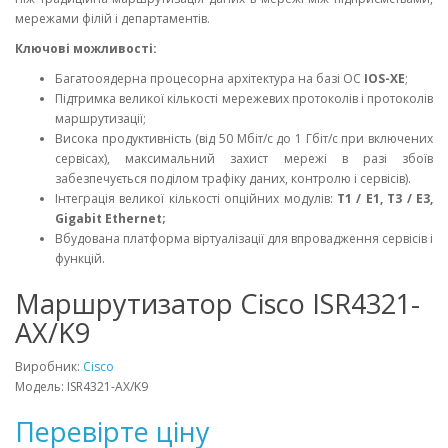
мережами філій і департаментів.
Ключові можливості:
Багатооядерна процесорна архітектура на базі ОС
IOS-XE
;
Підтримка великої кількості мережевих протоколів і протоколів
маршрутизації;
Висока продуктивність (від 50 Мбіт/с до 1 Гбіт/с при включених
сервісах), максимальний захист мережі в разі збоїв
забезпечується поділом трафіку даних, контролю і сервісів).
Інтеграція великої кількості опційних модулів:
T1 / E1, T3 / E3,
Gigabit Ethernet;
Вбудована платформа віртуалізації для впровадження сервісів і
функцій.
Маршрутизатор Cisco ISR4321-
AX/K9
Виробник:
Cisco
Модель: ISR4321-AX/K9
Перевірте ціну