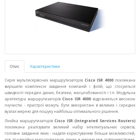
Опис
Характеристики
Серія мультисервісних маршрутизаторів
Cisco ISR 4000
покликана
вирішити комплексні завдання компаній і філій, що стосуються
швидкості передачі даних, безпеки, масштабованості і т.п. Модульна
архітектура маршрутизаторів
Cisco ISR 4000
відрізняється високою
гнучкістю - пристрої можуть бути використані в великих і середніх
вузлах мережі для пошуку найбільш оптимального рішення.
Лінійка маршрутизаторів
Cisco ISR (Integrated Services Routers)
покликана реалізувати великий набір інтелектуальних сервісів,
головне завдання яких - надати користувачеві більше можливостей,
ніж традиційна маршрутизація даних в мережі між підприємствами,