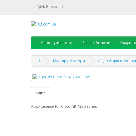
грн.
Валюта
Маршрутизатори
Шлюзи безпеки
Комутат
Маршрутизатори
Ліцензії для маршру
Опис
AppX License for Cisco ISR 4320 Series