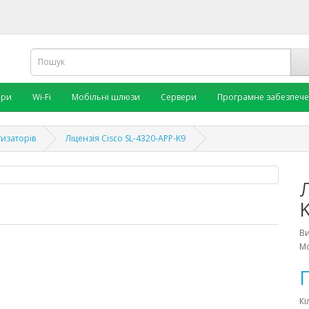
ори
Wi-Fi
Мобільні шлюзи
Сервери
Програмне забезпеч
тизаторів
Ліцензія Cisco SL-4320-APP-K9
Л
В
Мо
П
Кі