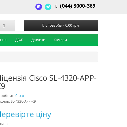
(044) 3000-369
0 товар(ів) - 0.00 грн.
ення
ДБЖ
Датчики
Камери
іцензія Cisco SL-4320-APP-
K9
иробник:
Cisco
дель: SL-4320-APP-K9
еревірте ціну
лькість