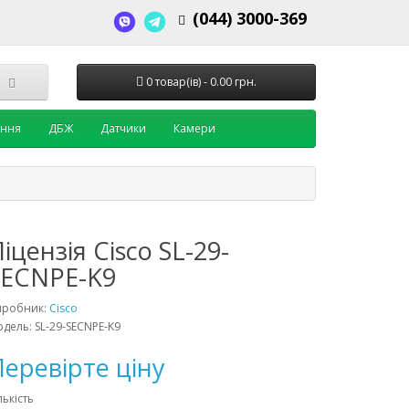
(044) 3000-369
0 товар(ів) - 0.00 грн.
ення
ДБЖ
Датчики
Камери
іцензія Cisco SL-29-
SECNPE-K9
иробник:
Cisco
дель: SL-29-SECNPE-K9
еревірте ціну
лькість