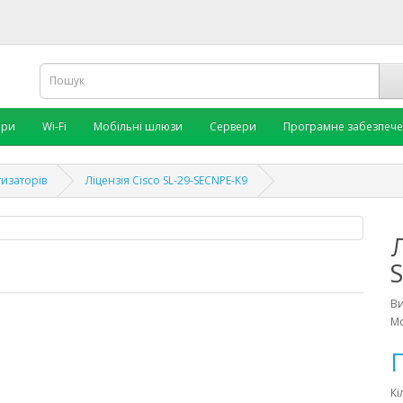
ори
Wi-Fi
Мобільні шлюзи
Сервери
Програмне забезпеч
тизаторів
Ліцензія Cisco SL-29-SECNPE-K9
Л
В
Мо
П
Кі