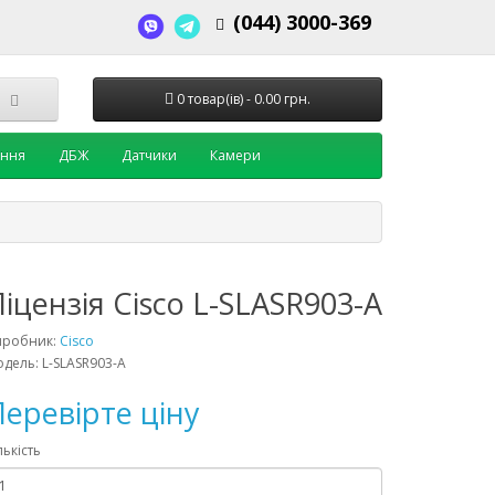
(044) 3000-369
0 товар(ів) - 0.00 грн.
ення
ДБЖ
Датчики
Камери
іцензія Cisco L-SLASR903-A
иробник:
Cisco
дель: L-SLASR903-A
еревірте ціну
лькість