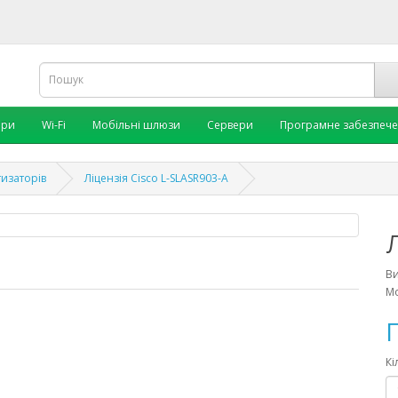
ори
Wi-Fi
Мобільні шлюзи
Сервери
Програмне забезпеч
тизаторів
Ліцензія Cisco L-SLASR903-A
Л
В
Мо
П
Кі