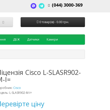
(044) 3000-369
0 товар(ів) - 0.00 грн.
ення
ДБЖ
Датчики
Камери
іцензія Cisco L-SLASR902-
M-I=
иробник:
Cisco
дель: L-SLASR902-M-I=
еревірте ціну