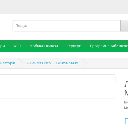
ори
Wi-Fi
Мобільні шлюзи
Сервери
Програмне забезпеч
тизаторів
Ліцензія Cisco L-SLASR902-M-I=
Л
В
Мо
П