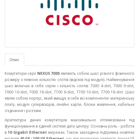
Опис
Комутатори серії
NEXUS 7000
являють собою шасі різного фізичного
розміру з певною кількістю слотів (відсіків під модулі). Найменування
шасі включає в себе серію і кількість слотів: 7000 4-slot, 7000 9-slot,
7000 10-slot, 7000 18-slot, 7700 6-slot, 7700 10-slot, 7700 18-slot. Шасі
являє собою корпус, який вміщує в себе всі компоненти: материнську
плату, модулі супервізорів, лінійні карти, блоки живлення, кабельні
з'єднання і роз'єми.
Архітектура даних комутаторів максимально оптимізована під
функціонування в єдиній системі дата центру. Основна роль - робота
в
10 Gigabit Ethernet
мережах. Також закладена підтримка новітніх
модулів
40 GE
і
100 GE Ethernet
, що дає пропускну здатність понад 15