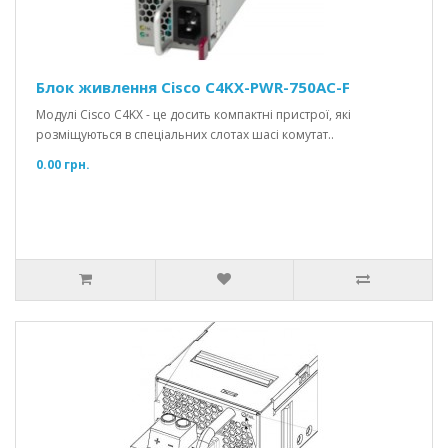
Блок живлення Cisco C4KX-PWR-750AC-F
Модулі Cisco C4KX - це досить компактні пристрої, які
розміщуються в спеціальних слотах шасі комутат..
0.00 грн.