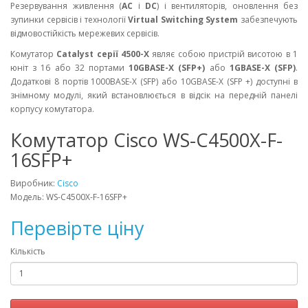
Резервування живлення (
AC
і
DC
) і вентиляторів, оновлення без
зупинки сервісів і технології
Virtual Switching System
забезпечують
відмовостійкість мережевих сервісів.
Комутатор
Catalyst серії 4500-X
являє собою пристрій висотою в 1
юніт з 16 або 32 портами
10GBASE-X (SFP+)
або
1GBASE-X (SFP)
.
Додаткові 8 портів 1000BASE-X (SFP) або 10GBASE-X (SFP +) доступні в
знімному модулі, який встановлюється в відсік на передній панелі
корпусу комутатора.
Комутатор Cisco WS-C4500X-F-
16SFP+
Виробник:
Cisco
Модель: WS-C4500X-F-16SFP+
Перевірте ціну
Кількість