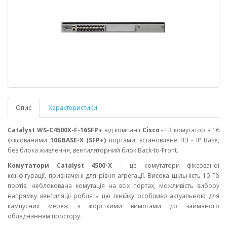
Опис
Характеристики
Catalyst WS-C4500X-F-16SFP+
від компанії
Cisco
- L3 комутатор з 16
фіксованими
10GBASE-X (SFP+)
портами, встановлене ПЗ - IP Base,
без блока живлення, вентиляторний блок Back-to-Front.
Комутатори Catalyst 4500-X
– це комутатори фіксованої
конфігурації, призначені для рівня агрегації. Висока щільність 10 Гб
портів, неблокована комутація на всіх портах, можливість вибору
напрямку вентиляції роблять цю лінійку особливо актуальною для
кампусних мереж з жорсткими вимогами до займаного
обладнанням простору.