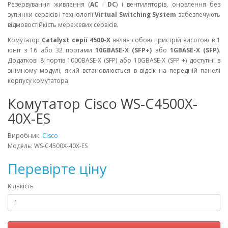
Резервування живлення (
AC
і
DC
) і вентиляторів, оновлення без
зупинки сервісів і технології
Virtual Switching System
забезпечують
відмовостійкість мережевих сервісів.
Комутатор
Catalyst серії 4500-X
являє собою пристрій висотою в 1
юніт з 16 або 32 портами
10GBASE-X (SFP+)
або
1GBASE-X (SFP)
.
Додаткові 8 портів 1000BASE-X (SFP) або 10GBASE-X (SFP +) доступні в
знімному модулі, який встановлюється в відсік на передній панелі
корпусу комутатора.
Комутатор Cisco WS-C4500X-
40X-ES
Виробник:
Cisco
Модель: WS-C4500X-40X-ES
Перевірте ціну
Кількість