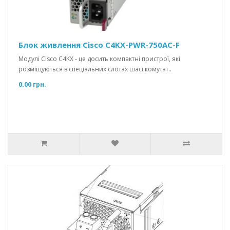
Блок живлення Cisco C4KX-PWR-750AC-F
Модулі Cisco C4KX - це досить компактні пристрої, які
розміщуються в спеціальних слотах шасі комутат..
0.00 грн.