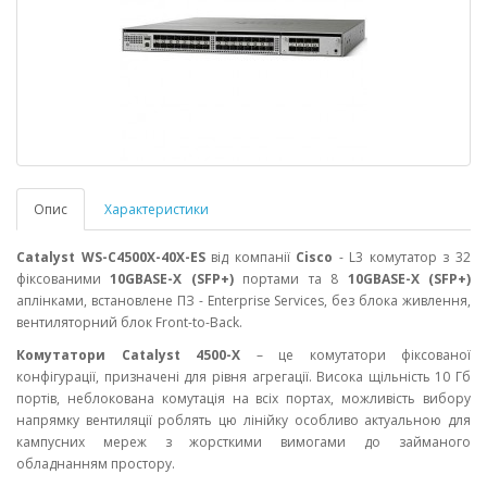
Опис
Характеристики
Catalyst WS-C4500X-40X-ES
від компанії
Cisco
- L3 комутатор з 32
фіксованими
10GBASE-X (SFP+)
портами та 8
10GBASE-X (SFP+)
аплінками, встановлене ПЗ - Enterprise Services, без блока живлення,
вентиляторний блок Front-to-Back.
Комутатори Catalyst 4500-X
– це комутатори фіксованої
конфігурації, призначені для рівня агрегації. Висока щільність 10 Гб
портів, неблокована комутація на всіх портах, можливість вибору
напрямку вентиляції роблять цю лінійку особливо актуальною для
кампусних мереж з жорсткими вимогами до займаного
обладнанням простору.