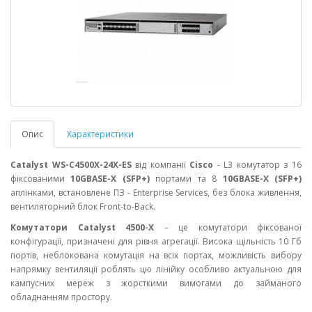
Опис
Характеристики
Catalyst WS-C4500X-24X-ES
від компанії
Cisco
- L3 комутатор з 16
фіксованими
10GBASE-X (SFP+)
портами та 8
10GBASE-X (SFP+)
аплінками, встановлене ПЗ - Enterprise Services, без блока живлення,
вентиляторний блок Front-to-Back.
Комутатори Catalyst 4500-X
– це комутатори фіксованої
конфігурації, призначені для рівня агрегації. Висока щільність 10 Гб
портів, неблокована комутація на всіх портах, можливість вибору
напрямку вентиляції роблять цю лінійку особливо актуальною для
кампусних мереж з жорсткими вимогами до займаного
обладнанням простору.