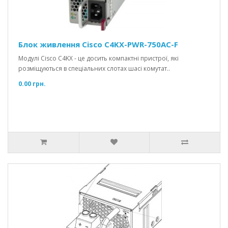
Блок живлення Cisco C4KX-PWR-750AC-F
Модулі Cisco C4KX - це досить компактні пристрої, які
розміщуються в спеціальних слотах шасі комутат..
0.00 грн.