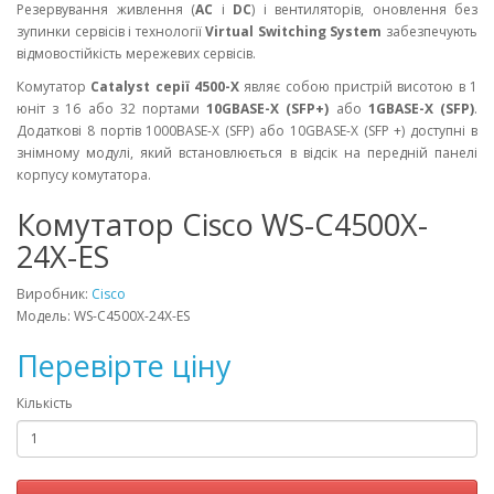
Резервування живлення (
AC
і
DC
) і вентиляторів, оновлення без
зупинки сервісів і технології
Virtual Switching System
забезпечують
відмовостійкість мережевих сервісів.
Комутатор
Catalyst серії 4500-X
являє собою пристрій висотою в 1
юніт з 16 або 32 портами
10GBASE-X (SFP+)
або
1GBASE-X (SFP)
.
Додаткові 8 портів 1000BASE-X (SFP) або 10GBASE-X (SFP +) доступні в
знімному модулі, який встановлюється в відсік на передній панелі
корпусу комутатора.
Комутатор Cisco WS-C4500X-
24X-ES
Виробник:
Cisco
Модель: WS-C4500X-24X-ES
Перевірте ціну
Кількість