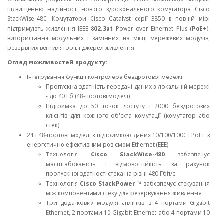
підвищенню надійності нового вдосконаленого комутатора Cisco
StackWise-480. Комутатори Cisco Catalyst серії 3850 в повній мірі
підтримують живлення IEEE
802.3at
Power over Ethernet Plus (
PoE+
),
використання модульних і замінних на місці мережевих модулів,
резервних вентиляторів і джерел живлення.
Огляд можливостей продукту:
Інтегрування функції контролера бездротової мережі:
Пропускна здатність передачі даних в локальній мережі
- до 40 Гб (48-портові моделі)
Підтримка до 50 точок доступу і 2000 бездротових
клієнтів для кожного об'єкта комутації (комутатор або
стек)
24 і 48-портові моделі з підтримкою даних 10/100/1000 і PoE+ з
енергетично ефективним роз'ємом Ethernet (EEE)
Технологія
Cisco StackWise-480
забезпечує
масштабованість і відмовостійкість за рахунок
пропускної здатності стека на рівні 480 Гбіт/с.
Технологія
Cisco StackPower ™
забезпечує стекування
між компонентами стеку для резервування живлення
Три додаткових модуля аплінків з 4 портами Gigabit
Ethernet, 2 портами 10 Gigabit Ethernet або 4 портами 10