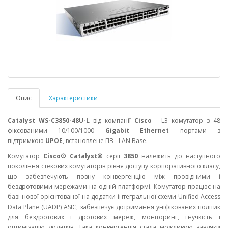
Опис
Характеристики
Catalyst WS-C3850-48U-L
від компанії
Cisco
- L3 комутатор з 48
фіксованими 10/100/1000
Gigabit Ethernet
портами з
підтримкою
UPOE
, встановлене ПЗ -
LAN Base
.
Комутатор
Cisco® Catalyst®
серії
3850
належить до наступного
покоління стекових комутаторів рівня доступу корпоративного класу,
що забезпечують повну конвергенцію між провідними і
бездротовими мережами на одній платформі. Комутатор працює на
базі нової орієнтованої на додатки інтегральної схеми Unified Access
Data Plane (UADP) ASIC, забезпечує дотримання уніфікованих політик
для бездротових і дротових мереж, моніторинг, гнучкість і
оптимізацію додатків. Така конвергенція стала можливою завдяки