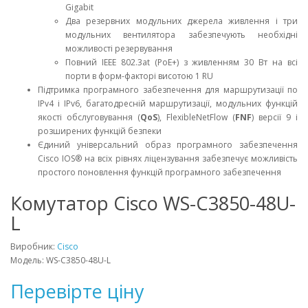
Gigabit
Два резервних модульних джерела живлення і три
модульних вентилятора забезпечують необхідні
можливості резервування
Повний IEEE 802.3at (PoE+) з живленням 30 Вт на всі
порти в форм-факторі висотою 1 RU
Підтримка програмного забезпечення для маршрутизації по
IPv4 і IPv6, багатодресній маршрутизації, модульних функцій
якості обслуговування (
QoS
), FlexibleNetFlow (
FNF
) версії 9 і
розширених функцій безпеки
Єдиний універсальний образ програмного забезпечення
Cisco IOS® на всіх рівнях ліцензування забезпечує можливість
простого поновлення функцій програмного забезпечення
Комутатор Cisco WS-C3850-48U-
L
Виробник:
Cisco
Модель: WS-C3850-48U-L
Перевірте ціну