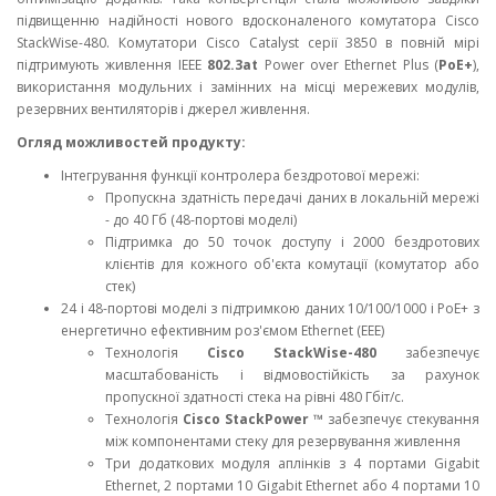
підвищенню надійності нового вдосконаленого комутатора Cisco
StackWise-480. Комутатори Cisco Catalyst серії 3850 в повній мірі
підтримують живлення IEEE
802.3at
Power over Ethernet Plus (
PoE+
),
використання модульних і замінних на місці мережевих модулів,
резервних вентиляторів і джерел живлення.
Огляд можливостей продукту:
Інтегрування функції контролера бездротової мережі:
Пропускна здатність передачі даних в локальній мережі
- до 40 Гб (48-портові моделі)
Підтримка до 50 точок доступу і 2000 бездротових
клієнтів для кожного об'єкта комутації (комутатор або
стек)
24 і 48-портові моделі з підтримкою даних 10/100/1000 і PoE+ з
енергетично ефективним роз'ємом Ethernet (EEE)
Технологія
Cisco StackWise-480
забезпечує
масштабованість і відмовостійкість за рахунок
пропускної здатності стека на рівні 480 Гбіт/с.
Технологія
Cisco StackPower ™
забезпечує стекування
між компонентами стеку для резервування живлення
Три додаткових модуля аплінків з 4 портами Gigabit
Ethernet, 2 портами 10 Gigabit Ethernet або 4 портами 10