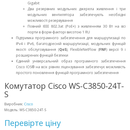
Gigabit
Два резервних модульних джерела живлення і три
модульних вентилятора забезпечують необхідні
можливості резервування
Повний IEEE 802.3at (PoE+) з живленням 30 Вт на всі
порти в форм-факторі висотою 1 RU
Підтримка програмного забезпечення для маршрутизації по
IPv4 і IPv6, багатодресній маршрутизації, модульних функцій
якості обслуговування (
QoS
), FlexibleNetFlow (
FNF
) версії 9 і
розширених функцій безпеки
Єдиний універсальний образ програмного забезпечення
Cisco IOS® на всіх рівнях ліцензування забезпечує можливість
простого поновлення функцій програмного забезпечення
Комутатор Cisco WS-C3850-24T-
S
Виробник:
Cisco
Модель: WS-C3850-24T-S
Перевірте ціну