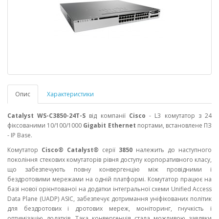
Опис
Характеристики
Catalyst WS-C3850-24T-S
від компанії
Cisco
- L3 комутатор з 24
фіксованими 10/100/1000
Gigabit Ethernet
портами, встановлене ПЗ
- IP Base.
Комутатор
Cisco® Catalyst®
серії
3850
належить до наступного
покоління стекових комутаторів рівня доступу корпоративного класу,
що забезпечують повну конвергенцію між провідними і
бездротовими мережами на одній платформі. Комутатор працює на
базі нової орієнтованої на додатки інтегральної схеми Unified Access
Data Plane (UADP) ASIC, забезпечує дотримання уніфікованих політик
для бездротових і дротових мереж, моніторинг, гнучкість і
оптимізацію додатків. Така конвергенція стала можливою завдяки