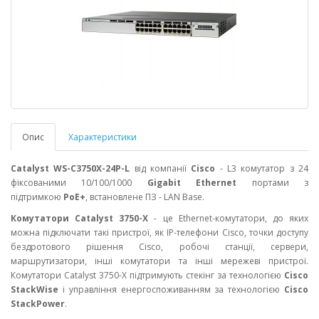
Опис
Характеристики
Catalyst
WS-C3750X-24P-L
від компанії
Cisco
- L3 комутатор з 24
фіксованими 10/100/1000
Gigabit Ethernet
портами з
підтримкою
PoE+
, встановлене ПЗ -
LAN Base
.
Комутатори Catalyst 3750-X
- це Ethernet-комутатори, до яких
можна підключати такі пристрої, як IP-телефони Cisco, точки доступу
бездротового рішення Cisco, робочі станції, сервери,
маршрутизатори, інші комутатори та інші мережеві пристрої.
Комутатори Catalyst 3750-X підтримують стекінг за технологією
Cisco
StackWise
і управління енергоспоживанням за технологією
Cisco
StackPower
.