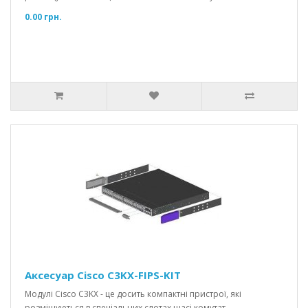
0.00 грн.
Аксесуар Cisco C3KX-FIPS-KIT
Модулі Cisco C3KX - це досить компактні пристрої, які
розміщуються в спеціальних слотах шасі комутат..