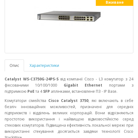
Вживане
Опис
Характеристики
Catalyst WS-C3750G-24PS-S
від компанії Cisco - L3 комутатор з 24
фіксованими 10/100/1000
Gigabit Ethernet
портами з
підтримкою
PoE
та 4
SFP
аплінками, встановлене ПЗ - IP Base.
Комутатори сімейства
Cisco Catalyst 3750
, які включають в себе
безліч інноваційних можливостей, призначені для середніх
підприємств і відділень великих корпорацій. Вони відрізняються
простотою використання і найвищою відмовостійкістю серед
стекових комутаторів. Підвищена ефективність локальної мережі при
використанні стекування досягається завдяки технології Cisco
StackWise.