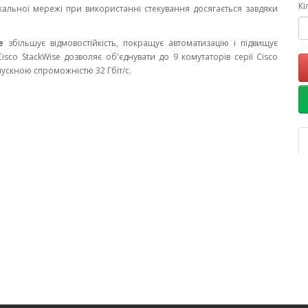
Кі
кальної мережі при використанні стекування досягається завдяки
e
збільшує відмовостійкість, покращує автоматизацію і підвищує
isco StackWise дозволяє об'єднувати до 9 комутаторів серії Cisco
пускною спроможністю 32 Гбіт/с.