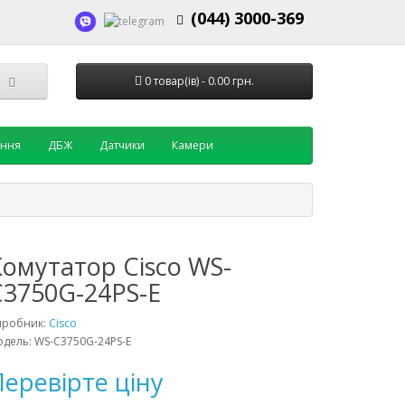
(044) 3000-369
0 товар(ів) - 0.00 грн.
ення
ДБЖ
Датчики
Камери
Комутатор Cisco WS-
C3750G-24PS-E
иробник:
Cisco
дель: WS-C3750G-24PS-E
еревірте ціну