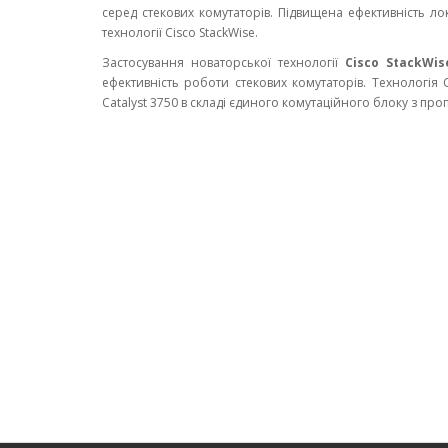
серед стекових комутаторів. Підвищена ефективність ло
технології Cisco StackWise.
Застосування новаторської технології
Cisco StackWis
ефективність роботи стекових комутаторів. Технологія C
Catalyst 3750 в складі єдиного комутаційного блоку з про