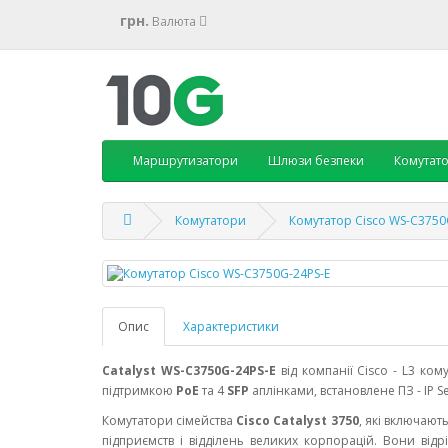
грн.
Валюта
Маршрутизатори
Шлюзи безпеки
Комутат
Комутатори
Комутатор Cisco WS-C3750
Опис
Характеристики
Catalyst WS-C3750G-24PS-E
від компанії Cisco - L3 ко
підтримкою
PoE
та 4
SFP
аплінками, встановлене ПЗ - IP Se
Комутатори сімейства
Cisco Catalyst 3750
, які включают
підприємств і відділень великих корпорацій. Вони від