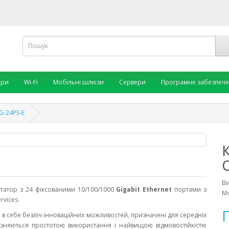
ори
Wi-Fi
Мобільні шлюзи
Сервери
Програмне забезпеч
G-24PS-E
В
мутатор з 24 фіксованими 10/100/1000
Gigabit Ethernet
портами з
Мо
rvices.
П
ь в себе безліч інноваційних можливостей, призначені для середніх
різняються простотою використання і найвищою відмовостійкістю