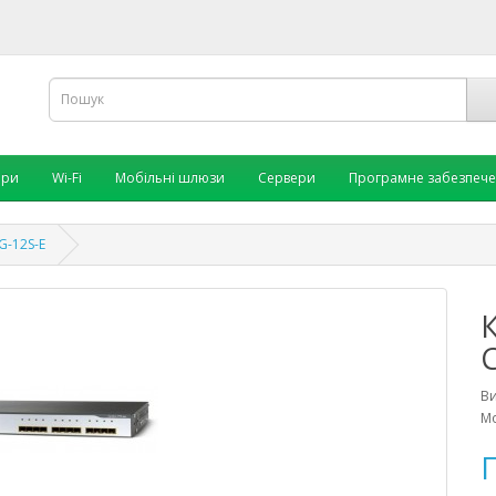
ори
Wi-Fi
Мобільні шлюзи
Сервери
Програмне забезпеч
G-12S-E
В
Мо
П