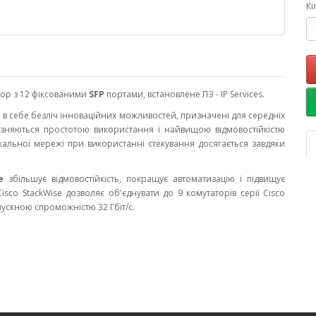
Кі
тор з 12 фіксованими
SFP
портами, встановлене ПЗ - IP Services.
ь в себе безліч інноваційних можливостей, призначені для середніх
різняються простотою використання і найвищою відмовостійкістю
кальної мережі при використанні стекування досягається завдяки
e
збільшує відмовостійкість, покращує автоматизацію і підвищує
isco StackWise дозволяє об'єднувати до 9 комутаторів серії Cisco
пускною спроможністю 32 Гбіт/с.