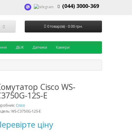
(044) 3000-369
0 товар(ів) - 0.00 грн.
ення
ДБЖ
Датчики
Камери
Комутатор Cisco WS-
C3750G-12S-E
иробник:
Cisco
дель: WS-C3750G-12S-E
еревірте ціну