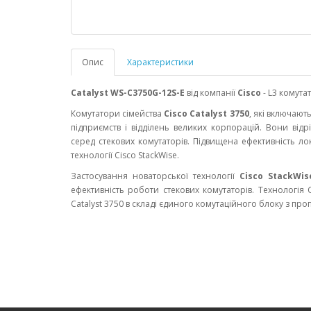
Опис
Характеристики
Catalyst WS-C3750G-12S-E
від компанії
Cisco
- L3 комута
Комутатори сімейства
Cisco Catalyst 3750
, які включают
підприємств і відділень великих корпорацій. Вони від
серед стекових комутаторів. Підвищена ефективність ло
технології Cisco StackWise.
Застосування новаторської технології
Cisco StackWis
ефективність роботи стекових комутаторів. Технологія C
Catalyst 3750 в складі єдиного комутаційного блоку з про