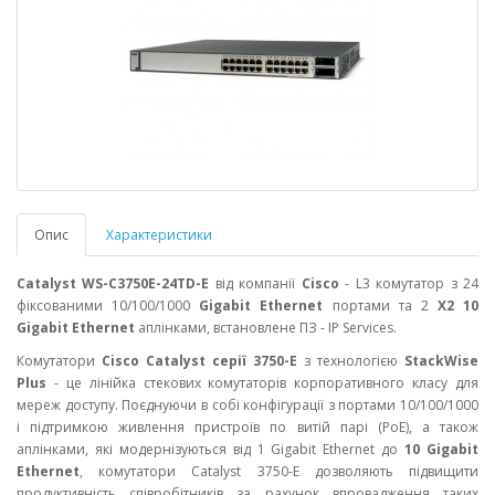
Опис
Характеристики
Catalyst WS-C3750E-24TD-E
від компанії
Cisco
- L3 комутатор з 24
фіксованими 10/100/1000
Gigabit Ethernet
портами та 2
X2 10
Gigabit Ethernet
аплінками, встановлене ПЗ - IP Services.
Комутатори
Cisco Catalyst серії 3750-E
з технологією
StackWise
Plus
- це лінійка стекових комутаторів корпоративного класу для
мереж доступу. Поєднуючи в собі конфігурації з портами 10/100/1000
і підтримкою живлення пристроїв по витій парі (PoE), а також
аплінками, які модернізуються від 1 Gigabit Ethernet до
10 Gigabit
Ethernet
, комутатори Catalyst 3750-E дозволяють підвищити
продуктивність співробітників за рахунок впровадження таких