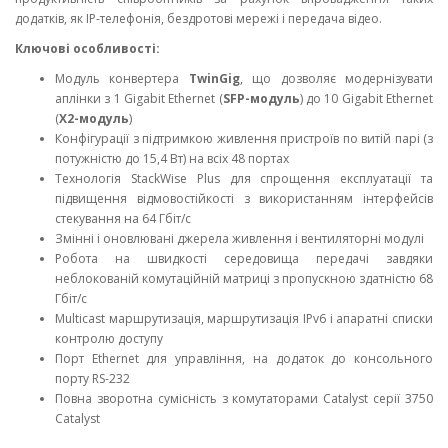
додатків, як IP-телефонія, бездротові мережі і передача відео.
Ключові особливості:
Модуль конвертера
TwinGig
, що дозволяє модернізувати
аплінки з 1 Gigabit Ethernet (
SFP-модуль
) до 10 Gigabit Ethernet
(
X2-модуль
)
Конфігурації з підтримкою живлення пристроїв по витій парі (з
потужністю до 15,4 Вт) на всіх 48 портах
Технологія StackWise Plus для спрощення експлуатації та
підвищення відмовостійкості з використанням інтерфейсів
стекування на 64 Гбіт/с
Змінні і оновлювані джерела живлення і вентиляторні модулі
Робота на швидкості середовища передачі завдяки
неблокованій комутаційній матриці з пропускною здатністю 68
Гбіт/с
Multicast маршрутизація, маршрутизація IPv6 і апаратні списки
контролю доступу
Порт Ethernet для управління, на додаток до консольного
порту RS-232
Повна зворотна сумісність з комутаторами Catalyst серії 3750
Catalyst