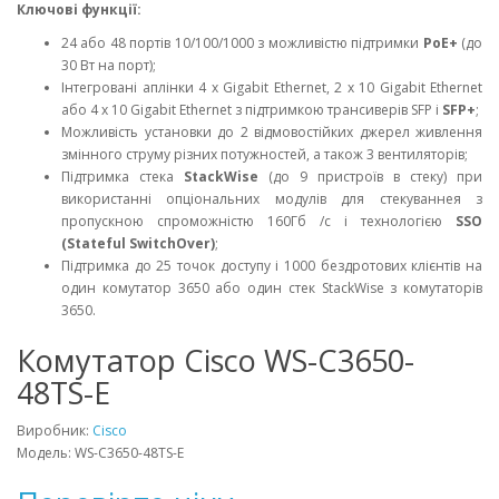
Ключові функції:
24 або 48 портів 10/100/1000 з можливістю підтримки
PoE+
(до
30 Вт на порт);
Інтегровані аплінки 4 x Gigabit Ethernet, 2 x 10 Gigabit Ethernet
або 4 x 10 Gigabit Ethernet з підтримкою трансиверів SFP і
SFP+
;
Можливість установки до 2 відмовостійких джерел живлення
змінного струму різних потужностей, а також 3 вентиляторів;
Підтримка стека
StackWise
(до 9 пристроїв в стеку) при
використанні опціональних модулів для стекуваннея з
пропускною спроможністю 160Гб /с і технологією
SSO
(Stateful SwitchOver)
;
Підтримка до 25 точок доступу і 1000 бездротових клієнтів на
один комутатор 3650 або один стек StackWise з комутаторів
3650.
Комутатор Cisco WS-C3650-
48TS-E
Виробник:
Cisco
Модель: WS-C3650-48TS-E