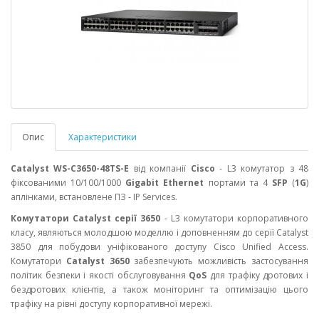
Опис
Характеристики
Catalyst WS-C3650-48TS-E
від компанії
Cisco
- L3 комутатор з 48
фіксованими 10/100/1000
Gigabit Ethernet
портами та 4
SFP
(
1G
)
аплінками, встановлене ПЗ - IP Services.
Комутатори Catalyst серії 3650
- L3 комутатори корпоративного
класу, являються молодшою ​​моделлю і доповненням до серії Catalyst
3850 для побудови уніфікованого доступу Cisco Unified Access.
Комутатори
Catalyst 3650
забезпечують можливість застосування
політик безпеки і якості обслуговування
QoS
для трафіку дротових і
бездротових клієнтів, а також моніторинг та оптимізацію цього
трафіку на рівні доступу корпоративної мережі.