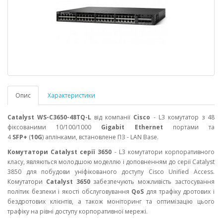
Опис
Характеристики
Catalyst WS-C3650-48TQ-L
від компанії
Cisco
- L3 комутатор з 48
фіксованими 10/100/1000
Gigabit Ethernet
портами та
4
SFP+
(
10G
) аплінками, встановлене ПЗ -
LAN Base
.
Комутатори Catalyst серії 3650
- L3 комутатори корпоративного
класу, являються молодшою ​​моделлю і доповненням до серії Catalyst
3850 для побудови уніфікованого доступу Cisco Unified Access.
Комутатори
Catalyst 3650
забезпечують можливість застосування
політик безпеки і якості обслуговування
QoS
для трафіку дротових і
бездротових клієнтів, а також моніторинг та оптимізацію цього
трафіку на рівні доступу корпоративної мережі.