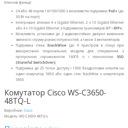
Ключові функції:
24 або 48 портів 10/100/1000 з можливістю підтримки
PoE+
(до
30 Вт на порт);
Інтегровані аплінки 4 x Gigabit Ethernet, 2 x 10 Gigabit Ethernet
або 4 x 10 Gigabit Ethernet з підтримкою трансиверів SFP і
SFP+
;
Можливість установки до 2 відмовостійких джерел живлення
змінного струму різних потужностей, а також 3 вентиляторів;
Підтримка стека
StackWise
(до 9 пристроїв в стеку) при
використанні опціональних модулів для стекуваннея з
пропускною спроможністю 160Гб /с і технологією
SSO
(Stateful SwitchOver)
;
Підтримка до 25 точок доступу і 1000 бездротових клієнтів на
один комутатор 3650 або один стек StackWise з комутаторів
3650.
Комутатор Cisco WS-C3650-
48TQ-L
Виробник:
Cisco
Модель: WS-C3650-48TQ-L