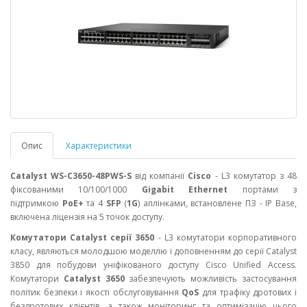
Опис
Характеристики
Catalyst WS-C3650-48PWS-S
від компанії
Cisco
- L3 комутатор з 48
фіксованими 10/100/1000
Gigabit Ethernet
портами з
підтримкою
PoE+
та 4
SFP
(
1G
) аплінками, встановлене ПЗ - IP Base,
включена ліцензія на 5 точок доступу.
Комутатори Catalyst серії 3650
- L3 комутатори корпоративного
класу, являються молодшою ​​моделлю і доповненням до серії Catalyst
3850 для побудови уніфікованого доступу Cisco Unified Access.
Комутатори
Catalyst 3650
забезпечують можливість застосування
політик безпеки і якості обслуговування
QoS
для трафіку дротових і
бездротових клієнтів, а також моніторинг та оптимізацію цього