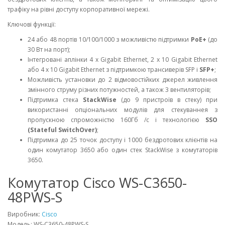
трафіку на рівні доступу корпоративної мережі.
Ключові функції:
24 або 48 портів 10/100/1000 з можливістю підтримки
PoE+
(до
30 Вт на порт);
Інтегровані аплінки 4 x Gigabit Ethernet, 2 x 10 Gigabit Ethernet
або 4 x 10 Gigabit Ethernet з підтримкою трансиверів SFP і
SFP+
;
Можливість установки до 2 відмовостійких джерел живлення
змінного струму різних потужностей, а також 3 вентиляторів;
Підтримка стека
StackWise
(до 9 пристроїв в стеку) при
використанні опціональних модулів для стекуваннея з
пропускною спроможністю 160Гб /с і технологією
SSO
(Stateful SwitchOver)
;
Підтримка до 25 точок доступу і 1000 бездротових клієнтів на
один комутатор 3650 або один стек StackWise з комутаторів
3650.
Комутатор Cisco WS-C3650-
48PWS-S
Виробник:
Cisco
Модель: WS-C3650-48PWS-S