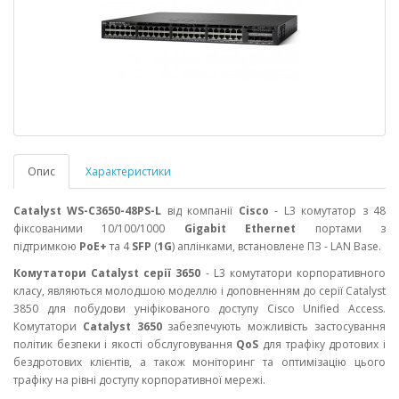
Опис
Характеристики
Catalyst WS-C3650-48PS-L
від компанії
Cisco
- L3 комутатор з 48
фіксованими 10/100/1000
Gigabit Ethernet
портами з
підтримкою
PoE+
та 4
SFP
(
1G
) аплінками, встановлене ПЗ -
LAN Base
.
Комутатори Catalyst серії 3650
- L3 комутатори корпоративного
класу, являються молодшою ​​моделлю і доповненням до серії Catalyst
3850 для побудови уніфікованого доступу Cisco Unified Access.
Комутатори
Catalyst 3650
забезпечують можливість застосування
політик безпеки і якості обслуговування
QoS
для трафіку дротових і
бездротових клієнтів, а також моніторинг та оптимізацію цього
трафіку на рівні доступу корпоративної мережі.