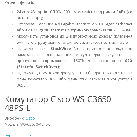
Ключові функції:
24 або 48 портів 10/100/1000 з можливістю підтримки
PoE+
(до
30 Вт на порт);
Інтегровані аплінки 4 x Gigabit Ethernet, 2 x 10 Gigabit Ethernet
або 4 x 10 Gigabit Ethernet з підтримкою трансиверів SFP і
SFP+
;
Можливість установки до 2 відмовостійких джерел живлення
змінного струму різних потужностей, а також 3 вентиляторів;
Підтримка стека
StackWise
(до 9 пристроїв в стеку) при
використанні опціональних модулів для стекуваннея з
пропускною спроможністю 160Гб /с і технологією
SSO
(Stateful SwitchOver)
;
Підтримка до 25 точок доступу і 1000 бездротових клієнтів на
один комутатор 3650 або один стек StackWise з комутаторів
3650.
Комутатор Cisco WS-C3650-
48PS-L
Виробник:
Cisco
Модель: WS-C3650-48PS-L