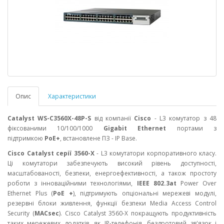
Опис
Характеристики
Catalyst WS-C3560X-48P-S
від компанії
Cisco
- L3 комутатор з 48
фіксованими 10/100/1000
Gigabit
Ethernet
портами з
підтримкою
PoE+
, встановлене ПЗ -
IP Base
.
Cisco Catalyst серії 3560-X
- L3 комутатори корпоративного класу.
Ці комутатори забезпечують високий рівень доступності,
масштабованості, безпеки, енергоефективності, а також простоту
роботи з інноваційними технологіями,
IEEE 802.3at
Power Over
Ethernet Plus (
PoE +
), підтримують опціональні мережеві модулі,
резервні блоки живлення, функції безпеки Media Access Control
Security (
MACsec
). Cisco Catalyst 3560-X покращують продуктивність
таких мережевих додатків, як IP-телефонія, бездротовий зв'язок і