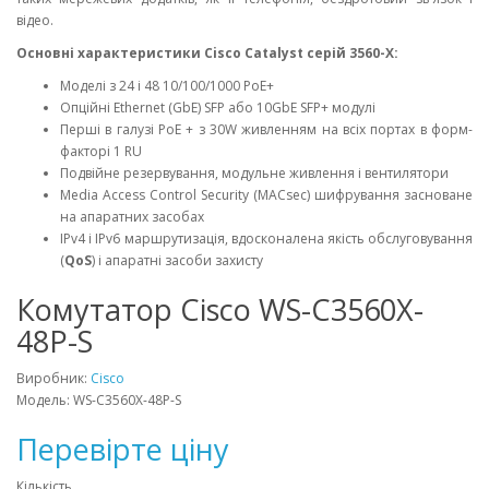
відео.
Основні характеристики Cisco Catalyst серій 3560-X:
Моделі з 24 і 48 10/100/1000 PoE+
Опційні Ethernet (GbE) SFP або 10GbE SFP+ модулі
Перші в галузі PoE + з 30W живленням на всіх портах в форм-
факторі 1 RU
Подвійне резервування, модульне живлення і вентилятори
Media Access Control Security (MACsec) шифрування засноване
на апаратних засобах
IPv4 і IPv6 маршрутизація, вдосконалена якість обслуговування
(
QoS
) і апаратні засоби захисту
Комутатор Cisco WS-C3560X-
48P-S
Виробник:
Cisco
Модель: WS-C3560X-48P-S
Перевірте ціну
Кількість