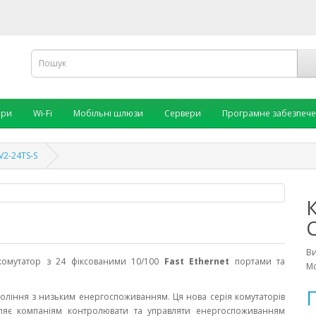
ори
Wi-Fi
Мобільні шлюзи
Сервери
Програмне забезпеч
V2-24TS-S
В
 комутатор з 24 фіксованими 10/100
Fast Ethernet
портами та
Мо
П
коління з низьким енергоспоживанням. Ця нова серія комутаторів
оляє компаніям контролювати та управляти енергоспоживанням