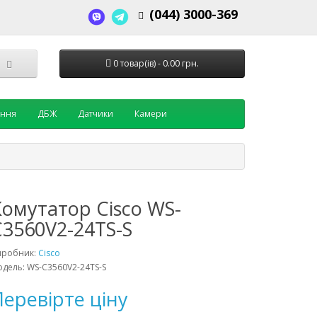
(044) 3000-369
0 товар(ів) - 0.00 грн.
ення
ДБЖ
Датчики
Камери
Комутатор Cisco WS-
C3560V2-24TS-S
иробник:
Cisco
дель: WS-C3560V2-24TS-S
еревірте ціну