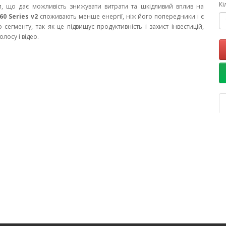
Кі
и, що дає можливість знижувати витрати та шкідливий вплив на
60 Series v2
споживають менше енергії, ніж його попередники і є
егменту, так як це підвищує продуктивність і захист інвестицій,
лосу і відео.