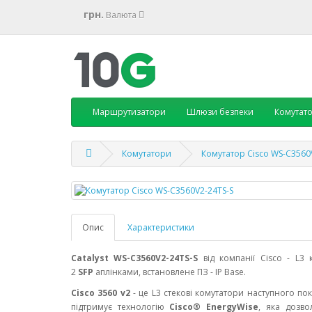
грн.
Валюта
Маршрутизатори
Шлюзи безпеки
Комутат
Комутатори
Комутатор Cisco WS-C3560
Опис
Характеристики
Catalyst WS-C3560V2-24TS-S
від компанії Cisco - L3
2
SFP
аплінками, встановлене ПЗ - IP Base.
Cisco 3560 v2
- це L3 стекові комутатори наступного по
підтримує технологію
Cisco® EnergyWise
, яка дозв