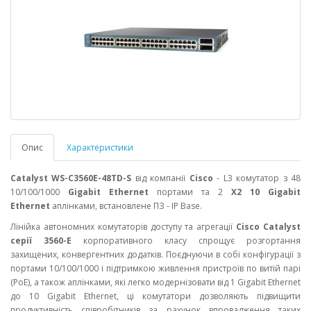
Опис
Характеристики
Catalyst WS-C3560E-48TD-S
від компанії
Cisco
- L3 комутатор з 48
10/100/1000
Gigabit Ethernet
портами та 2
X2 10 Gigabit
Ethernet
аплінками, встановлене ПЗ - IP Base.
Лінійка автономних комутаторів доступу та агрегації
Cisco Catalyst
серії 3560-E
корпоративного класу спрощує розгортання
захищених, конвергентних додатків. Поєднуючи в собі конфігурації з
портами 10/100/1000 і підтримкою живлення пристроїв по витій парі
(PoE), а також аплінками, які легко модернізовати від 1 Gigabit Ethernet
до 10 Gigabit Ethernet, ці комутатори дозволяють підвищити
продуктивність співробітників за рахунок впровадження таких