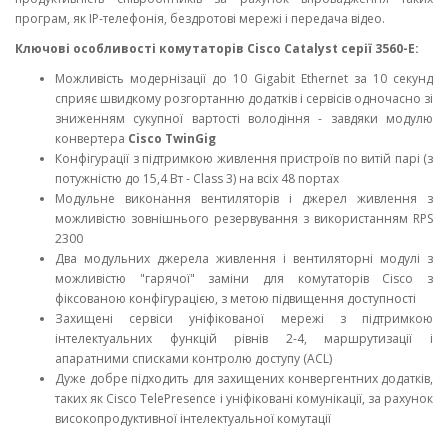
програм, як IP-телефонія, бездротові мережі і передача відео.
Ключові особливості комутаторів Cisco Catalyst серії 3560-E:
Можливість модернізації до 10 Gigabit Ethernet за 10 секунд
сприяє швидкому розгортанню додатків і сервісів одночасно зі
зниженням сукупної вартості володіння - завдяки модулю
конвертера
Cisco TwinGig
Конфігурації з підтримкою живлення пристроїв по витій парі (з
потужністю до 15,4 Вт - Class 3) на всіх 48 портах
Модульне виконання вентиляторів і джерел живлення з
можливістю зовнішнього резервування з використанням RPS
2300
Два модульних джерела живлення і вентиляторні модулі з
можливістю "гарячої" заміни для комутаторів Cisco з
фіксованою конфігурацією, з метою підвищення доступності
Захищені сервіси уніфікованої мережі з підтримкою
інтелектуальних функцій рівнів 2-4, маршрутизації і
апаратними списками контролю доступу (ACL)
Дуже добре підходить для захищених конвергентних додатків,
таких як Cisco TelePresence і уніфіковані комунікації, за рахунок
високопродуктивної інтелектуальної комутації