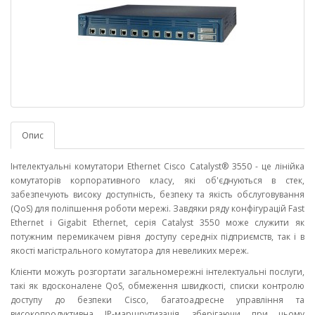
Опис
Інтелектуальні комутатори Ethernet Cisco Catalyst® 3550 - це лінійка
комутаторів корпоративного класу, які об'єднуються в стек,
забезпечують високу доступність, безпеку та якість обслуговування
(QoS) для поліпшення роботи мережі. Завдяки ряду конфігурацій Fast
Ethernet і Gigabit Ethernet, серія Catalyst 3550 може служити як
потужним перемикачем рівня доступу середніх підприємств, так і в
якості магістрального комутатора для невеликих мереж.
Клієнти можуть розгортати загальномережні інтелектуальні послуги,
такі як вдосконалене QoS, обмеження швидкості, списки контролю
доступу до безпеки Cisco, багатоадресне управління та
високопродуктивна IP-маршрутизація, зберігаючи при цьому