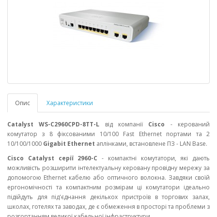
Опис
Характеристики
Catalyst WS-C2960CPD-8TT-L
від компанії
Cisco
- керований
комутатор з 8 фіксованими 10/100 Fast Ethernet портами та 2
10/100/1000
Gigabit Ethernet
аплінками, встановлене ПЗ - LAN Base.
Cisco Catalyst серії 2960-C
- компактні комутатори, які дають
можливість розширити інтелектуальну керовану провідну мережу за
допомогою Ethernet кабелю або оптичного волокна. Завдяки своїй
ергономічності та компактним розмірам ці комутатори ідеально
підійдуть для під'єднання декількох пристроїв в торгових залах,
школах, готелях та заводах, де є обмеження в просторі та проблеми з
розгортанням великої кабельної інфраструктури.