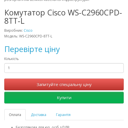
Комутатор Cisco WS-C2960CPD-
8TT-L
Виробник:
Cisco
Модель: WS-C2960CPD-8TT-L
Перевірте ціну
Кількість
Запитуйте спеціальну ціну
Купити
Оплата
Доставка
Гарантія
Безготівкова для юр. осіб з ПДВ