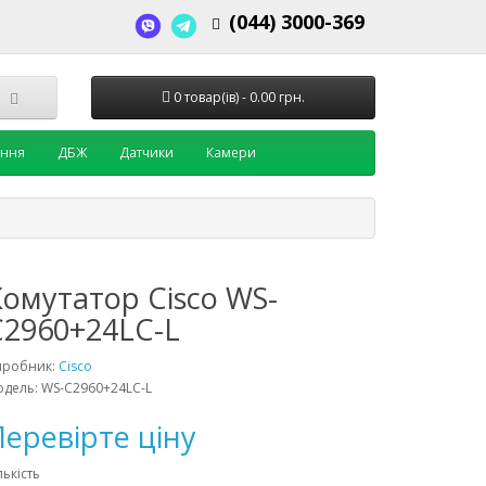
(044) 3000-369
0 товар(ів) - 0.00 грн.
ення
ДБЖ
Датчики
Камери
Комутатор Cisco WS-
C2960+24LC-L
иробник:
Cisco
дель: WS-C2960+24LC-L
еревірте ціну
лькість