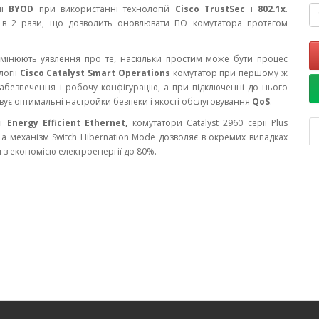
ії
BYOD
при використанні технологій
Cisco TrustSec
і
802.1x
.
на в 2 рази, що дозволить оновлювати ПО комутатора протягом
 змінюють уявлення про те, наскільки простим може бути процес
логії
Cisco Catalyst Smart Operations
комутатор при першому ж
безпечення і робочу конфігурацію, а при підключенні до нього
вує оптимальні настройки безпеки і якості обслуговування
QoS
.
і
Energy Efficient Ethernet,
комутатори Catalyst 2960 серії Plus
 а механізм Switch Hibernation Mode дозволяє в окремих випадках
з економією електроенергії до 80%.