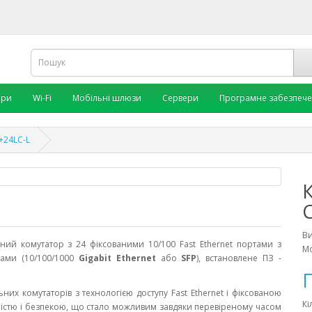
ори
Wi-Fi
Мобільні шлюзи
Сервери
Програмне забезпеч
+24LC-L
В
ний комутатор з 24 фіксованими 10/100 Fast Ethernet портами з
Мо
ками (10/100/1000
Gigabit Ethernet
або
SFP
), встановлене ПЗ -
П
ьних комутаторів з технологією доступу Fast Ethernet і фіксованою
Кі
йністю і безпекою, що стало можливим завдяки перевіреному часом