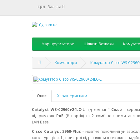
грн.
Валюта
Маршрутизатори
Шлюзи безпеки
Комутат
Комутатори
Комутатор Cisco WS-C2960
Опис
Характеристики
Catalyst WS-C2960+24LC-L
від компанії
Cisco
- керова
підтримкою
PoE
(8 портів)
та 2 комбінованими аплін
LAN
Base
.
Cisco Catalyst 2960-Plus
- новітнє покоління універсал
конфігурацією. Ці пристрої відрізняються високою наді