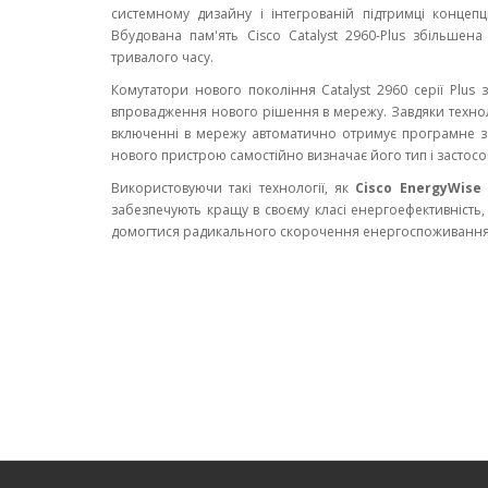
системному дизайну і інтегрованій підтримці концепц
Вбудована пам'ять Cisco Catalyst 2960-Plus збільше
тривалого часу.
Комутатори нового покоління Catalyst 2960 серії Plus
впровадження нового рішення в мережу. Завдяки техно
включенні в мережу автоматично отримує програмне за
нового пристрою самостійно визначає його тип і застосо
Використовуючи такі технології, як
Cisco EnergyWise
забезпечують кращу в своєму класі енергоефективність,
домогтися радикального скорочення енергоспоживання 