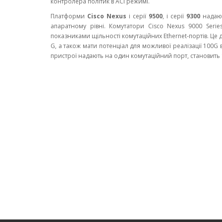
контролера політик в ACI режимі.
Платформи
Cisco Nexus
і серії
9500
, і серії
9300
надают
апаратному рівні. Комутатори Cisco Nexus 9000 Serie
показниками щільності комутаційних Ethernet-портів. Це д
G, а також мати потенціал для можливої ​​реалізації 10
пристрої надають на один комутаційний порт, становить 1,