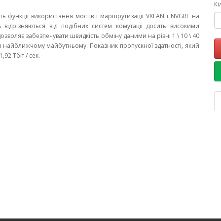
Кі
ь функції використання мостів і маршрутизації VXLAN і NVGRE на
s відрізняються від подібних систем комутації досить високими
озволяє забезпечувати швидкість обміну даними на рівні 1 \ 10 \ 40
0G в найближчому майбутньому. Показник пропускної здатності, який
92 Тбіт / сек.