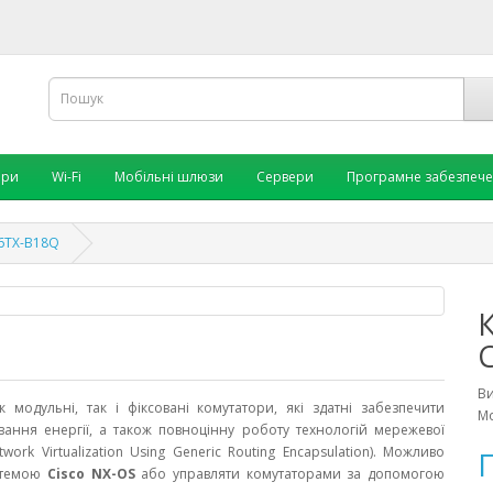
ори
Wi-Fi
Мобільні шлюзи
Сервери
Програмне забезпеч
96TX-B18Q
В
модульні, так і фіксовані комутатори, які здатні забезпечити
Мо
вання енергії, а також повноцінну роботу технологій мережевої
work Virtualization Using Generic Routing Encapsulation). Можливо
П
стемою
Cisco NX-OS
або управляти комутаторами за допомогою