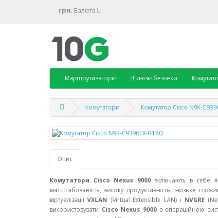
грн.
Валюта
Маршрутизатори
Шлюзи безпеки
Комутат
Комутатори
Комутатор Cisco N9K-C93
Опис
Комутатори Cisco Nexus 9000
включають в себе як 
масштабованість, високу продуктивність, низьке спожи
віртуалізації
VXLAN
(Virtual Extensible LAN) і
NVGRE
(Net
використовувати
Cisco Nexus 9000
з операційною си