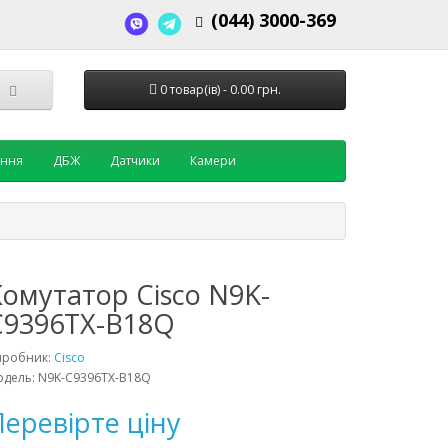
(044) 3000-369
0 товар(ів) - 0.00 грн.
ення
ДБЖ
Датчики
Камери
Комутатор Cisco N9K-
C9396TX-B18Q
иробник:
Cisco
дель: N9K-C9396TX-B18Q
еревірте ціну