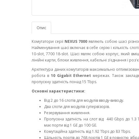
Опис
Комутатори серії
NEXUS 7000
являють собою шасі різного 
Найменування шасі включає в себе серію і кількість слотів: 
10-slot, 7700 18-slot. Шасі являє собою корпус, який вмі
лінійні карти, блоки живлення, кабельні з'єднання і роз'
Архітектура даних комутаторів максимально оптимізована
робота в
10 Gigabit Ethernet
мережах. Також закладе
пропускну здатність понад 15 Tbps.
Основні характеристики:
Від 2 до 16 слотів для модулів вводу-виводу.
Два слоти для модулів супервізорів.
Резервування живлення.
Пропускна здатність на слот від 440 Gbps до 1.
має порти від 1 GE до 100 GE.
Комутаційна здатність від 1.92 Tbps до 83 Tbps.
Щільність портів до 768 портів 1 GE в повністю зібр