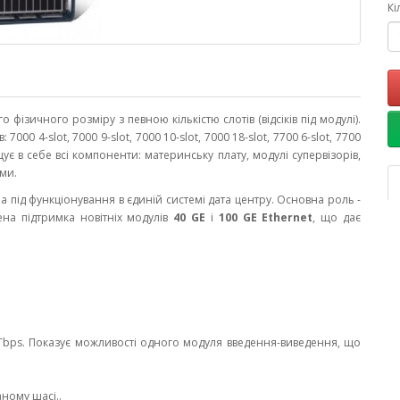
Кі
фізичного розміру з певною кількістю слотів (відсіків під модулі).
7000 4-slot, 7000 9-slot, 7000 10-slot, 7000 18-slot, 7700 6-slot, 7700
щує в себе всі компоненти: материнську плату, модулі супервізорів,
єми.
 під функціонування в єдиній системі дата центру. Основна роль -
на підтримка новітніх модулів
40 GE
і
100 GE Ethernet
, що дає
3 Tbps. Показує можливості одного модуля введення-виведення, що
аному шасі..