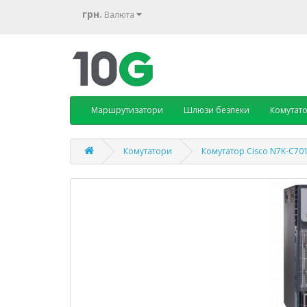
грн.
Валюта
Маршрутизатори
Шлюзи безпеки
Комутат
Комутатори
Комутатор Cisco N7K-C70