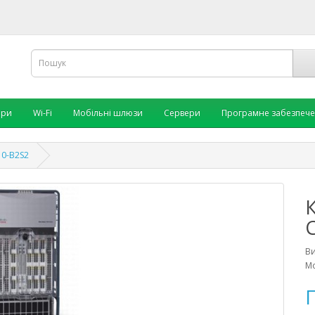
ори
Wi-Fi
Мобільні шлюзи
Сервери
Програмне забезпеч
10-B2S2
В
Мо
П