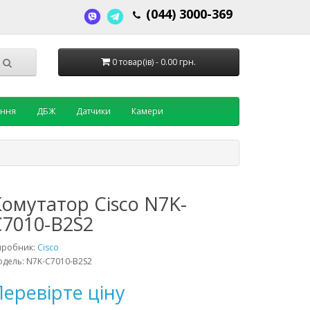
(044) 3000-369
0 товар(ів) - 0.00 грн.
ення
ДБЖ
Датчики
Камери
Комутатор Cisco N7K-
C7010-B2S2
иробник:
Cisco
дель: N7K-C7010-B2S2
еревірте ціну