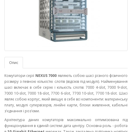
Опис
Комутатори серії
NEXUS 7000
являють собою шасі різного фізичного
розміру з певною кількістю слотів (відсіків під модулі). Найменування
шасі включає в себе серію і кількість слотів: 7000 4-slot, 7000 9-slot,
7000 10-slot, 7000 18-slot, 7700 6-slot, 7700 10-slot, 7700 18-slot. Шасі
являє собою корпус, який вміщує в себе всі компоненти: материнську
плату, модулі супервізорів, лінійні карти, блоки живлення, кабельні
з'єднання і роз'єми.
Архітектура даних комутаторів максимально оптимізована під
функціонування в єдиній системі дата центру. Основна роль - робота
в
10 Gigabit Ethernet
мережах. Також закладена підтримка новітніх