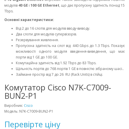
модулів
40 GE
і
100 GE Ethernet
, що дає пропускну здатність понад 15
Tbps.
Основні характеристики:
Від 2 до 16 слотів для модулів вводу-виводу.
Два слоти для модулів супервізорів.
Резервування живлення.
Пропускна здатність на слот від 440 Gbps до 1.3 Tbps. Показує
можливості одного модуля введення-виведення, що має
порти від 1 GE до 100 GE.
Комутаційна здатність від 1.92 Tbps до 83 Tbps.
Щільність портів до 768 портів 1 GE в повністю зібраному шасі..
Займане простір від 7 до 26 RU (Rack Units) в стійці.
Комутатор Cisco N7K-C7009-
BUN2-P1
Виробник:
Cisco
Модель: N7K-C7009-BUN2-P1
Перевірте ціну