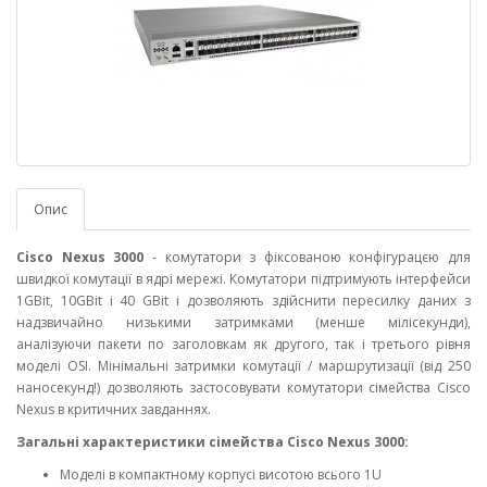
Опис
Cisco Nexus 3000
- комутатори з фіксованою конфігурацєю для
швидкої комутації в ядрі мережі. Комутатори підтримують інтерфейси
1GBit, 10GBit і 40 GBit і дозволяють здійснити пересилку даних з
надзвичайно низькими затримками (менше мілісекунди),
аналізуючи пакети по заголовкам як другого, так і третього рівня
моделі OSI. Мінімальні затримки комутації / маршрутизації (від 250
наносекунд!) дозволяють застосовувати комутатори сімейства Cisco
Nexus в критичних завданнях.
Загальні характеристики сімейства Cisco Nexus 3000:
Моделі в компактному корпусі висотою всього 1U