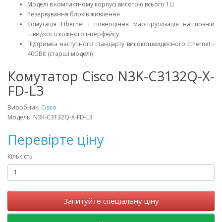
Моделі в компактному корпусі висотою всього 1U
Резервування блоків живлення
Комутація Ethernet і повноцінна маршрутизація на повній
швидкості кожного інтерфейсу
Підтримка наступного стандарту високошвидкісного Ethernet -
40GBit (старші моделі)
Комутатор Cisco N3K-C3132Q-X-
FD-L3
Виробник:
Cisco
Модель: N3K-C3132Q-X-FD-L3
Перевірте ціну
Кількість
Запитуйте спеціальну ціну