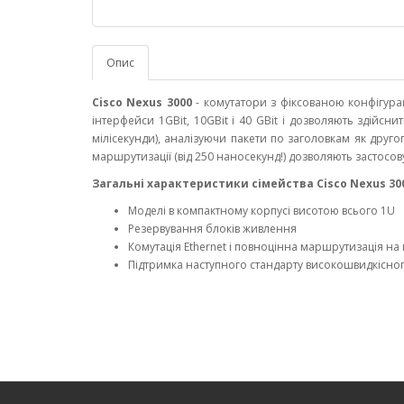
Опис
Cisco Nexus 3000
- комутатори з фіксованою конфігурац
інтерфейси 1GBit, 10GBit і 40 GBit і дозволяють здій
мілісекунди), аналізуючи пакети по заголовкам як другого
маршрутизації (від 250 наносекунд!) дозволяють застосов
Загальні характеристики сімейства Cisco Nexus 30
Моделі в компактному корпусі висотою всього 1U
Резервування блоків живлення
Комутація Ethernet і повноцінна маршрутизація на
Підтримка наступного стандарту високошвидкісного 