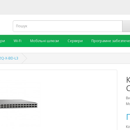
ори
Wi-Fi
Мобільні шлюзи
Сервери
Програмне забезпеч
2Q-X-BD-L3
В
Мо
П
Кі