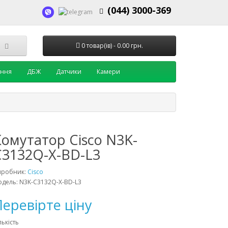
(044) 3000-369
0 товар(ів) - 0.00 грн.
ення
ДБЖ
Датчики
Камери
Комутатор Cisco N3K-
C3132Q-X-BD-L3
иробник:
Cisco
дель: N3K-C3132Q-X-BD-L3
еревірте ціну
лькість