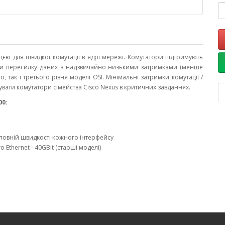
єю для швидкої комутації в ядрі мережі. Комутатори підтримують
снити пересилку даних з надзвичайно низькими затримками (менше
, так і третього рівня моделі OSI. Мінімальні затримки комутації /
увати комутатори сімейства Cisco Nexus в критичних завданнях.
00:
 повній швидкості кожного інтерфейсу
Ethernet - 40GBit (старші моделі)