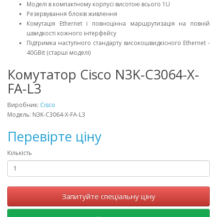
Моделі в компактному корпусі висотою всього 1U
Резервування блоків живлення
Комутація Ethernet і повноцінна маршрутизація на повній
швидкості кожного інтерфейсу
Підтримка наступного стандарту високошвидкісного Ethernet -
40GBit (старші моделі)
Комутатор Cisco N3K-C3064-X-
FA-L3
Виробник:
Cisco
Модель: N3K-C3064-X-FA-L3
Перевірте ціну
Кількість
Запитуйте спеціальну ціну