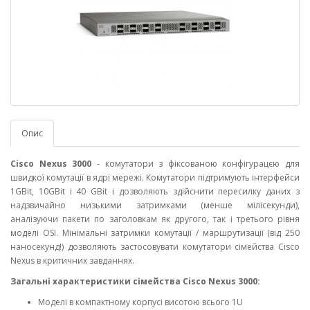
Опис
Cisco Nexus 3000
- комутатори з фіксованою конфігурацєю для
швидкої комутації в ядрі мережі. Комутатори підтримують інтерфейси
1GBit, 10GBit і 40 GBit і дозволяють здійснити пересилку даних з
надзвичайно низькими затримками (менше мілісекунди),
аналізуючи пакети по заголовкам як другого, так і третього рівня
моделі OSI. Мінімальні затримки комутації / маршрутизації (від 250
наносекунд!) дозволяють застосовувати комутатори сімейства Cisco
Nexus в критичних завданнях.
Загальні характеристики сімейства Cisco Nexus 3000:
Моделі в компактному корпусі висотою всього 1U