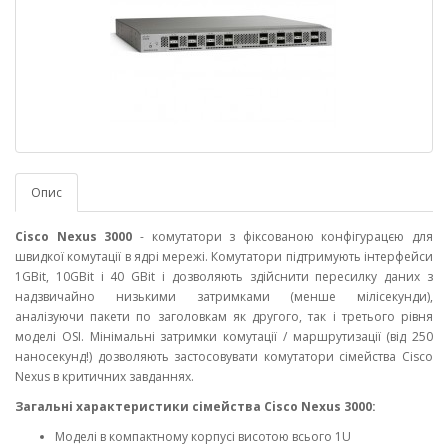
Опис
Cisco Nexus 3000
- комутатори з фіксованою конфігурацєю для
швидкої комутації в ядрі мережі. Комутатори підтримують інтерфейси
1GBit, 10GBit і 40 GBit і дозволяють здійснити пересилку даних з
надзвичайно низькими затримками (менше мілісекунди),
аналізуючи пакети по заголовкам як другого, так і третього рівня
моделі OSI. Мінімальні затримки комутації / маршрутизації (від 250
наносекунд!) дозволяють застосовувати комутатори сімейства Cisco
Nexus в критичних завданнях.
Загальні характеристики сімейства Cisco Nexus 3000:
Моделі в компактному корпусі висотою всього 1U