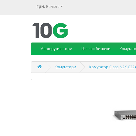
грн.
Валюта
Маршрутизатори
Шлюзи безпеки
Комутат
Комутатори
Комутатор Cisco N2K-C22