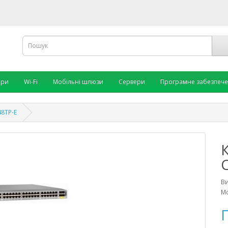
ори
Wi-Fi
Мобільні шлюзи
Сервери
Програмне забезпеч
48TP-E
В
Мо
П