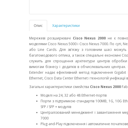
Опис
Характеристики
Мережеві розширювачі
Cisco Nexus 2000
не є повно
моделями Cisco Nexus 5000 і Cisco Nexus 7000. По суті, 
або Line Cards. Для зв'язку з головним шасі можуть
багатомодового оптика, а також спеціальні економні Cisco 
служить для спрощення архітектури центрів обробки
вимогам бізнесу і додатків в обчислювальних центрах. 
Extender надає ефективний метод підключення Gigabit 
Ethernet, Cisco Data Center Ethernet і технологій уніфікаці
Загальні характеристики сімейства
Cisco Nexus 2000
Fabr
Моделі на 24, 32 або 48 Ethernet-портів
Порти з підтримкою стандартів 100MB, 1G, 10G Et
SFP / SFP + модулів
Централізований менеджмент і завантаження мер
7000
Plug-and-Play підключення і автоматичне початков