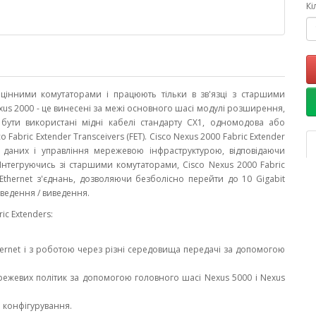
Кі
цінними комутаторами і працюють тільки в зв'язці з старшими
Nexus 2000 - це винесені за межі основного шасі модулі розширення,
 бути використані мідні кабелі стандарту CX1, одномодова або
Fabric Extender Transceivers (FET). Cisco Nexus 2000 Fabric Extender
 даних і управління мережевою інфраструктурою, відповідаючи
Інтегруючись зі старшими комутаторами, Cisco Nexus 2000 Fabric
Ethernet з'єднань, дозволяючи безболісно перейти до 10 Gigabit
ї введення / виведення.
ic Extenders:
hernet і з роботою через різні середовища передачі за допомогою
ежевих політик за допомогою головного шасі Nexus 5000 і Nexus
е конфігурування.