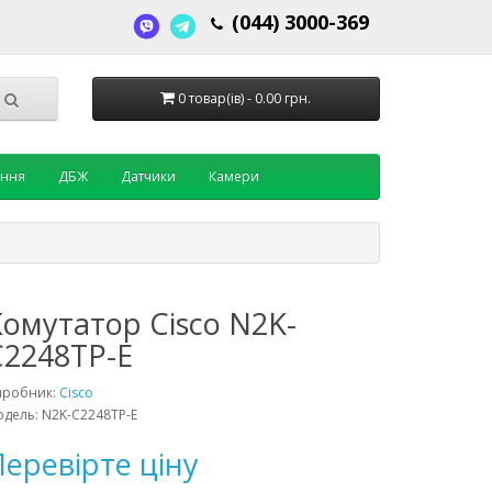
(044) 3000-369
0 товар(ів) - 0.00 грн.
ення
ДБЖ
Датчики
Камери
Комутатор Cisco N2K-
C2248TP-E
иробник:
Cisco
дель: N2K-C2248TP-E
еревірте ціну