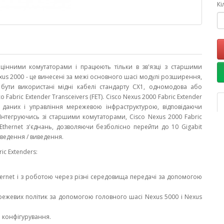
Кі
цінними комутаторами і працюють тільки в зв'язці з старшими
Nexus 2000 - це винесені за межі основного шасі модулі розширення,
 бути використані мідні кабелі стандарту CX1, одномодова або
Fabric Extender Transceivers (FET). Cisco Nexus 2000 Fabric Extender
 даних і управління мережевою інфраструктурою, відповідаючи
Інтегруючись зі старшими комутаторами, Cisco Nexus 2000 Fabric
Ethernet з'єднань, дозволяючи безболісно перейти до 10 Gigabit
ї введення / виведення.
ic Extenders:
hernet і з роботою через різні середовища передачі за допомогою
ежевих політик за допомогою головного шасі Nexus 5000 і Nexus
е конфігурування.