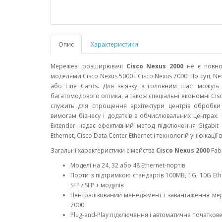
Опис
Характеристики
Мережеві розширювачі
Cisco Nexus 2000
не є повно
моделями Cisco Nexus 5000 і Cisco Nexus 7000. По суті, 
або Line Cards. Для зв'язку з головним шасі можуть
багатомодового оптика, а також спеціальні економні Cisco 
служить для спрощення архітектури центрів обробки
вимогам бізнесу і додатків в обчислювальних центрах. 
Extender надає ефективний метод підключення Gigabit 
Ethernet, Cisco Data Center Ethernet і технологій уніфікаці
Загальні характеристики сімейства
Cisco Nexus 2000
Fabr
Моделі на 24, 32 або 48 Ethernet-портів
Порти з підтримкою стандартів 100MB, 1G, 10G Et
SFP / SFP + модулів
Централізований менеджмент і завантаження мер
7000
Plug-and-Play підключення і автоматичне початков