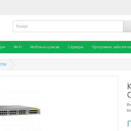
ори
Wi-Fi
Мобільні шлюзи
Сервери
Програмне забезпеч
32TM
В
Мо
П