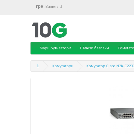
грн.
Валюта
Маршрутизатори
Шлюзи безпеки
Комутат
Комутатори
Комутатор Cisco N2K-C22