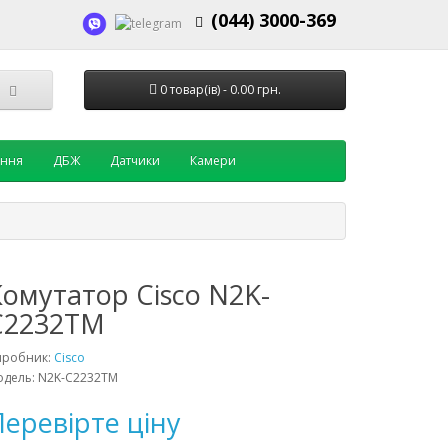
(044) 3000-369
0 товар(ів) - 0.00 грн.
ення
ДБЖ
Датчики
Камери
Комутатор Cisco N2K-
C2232TM
иробник:
Cisco
дель: N2K-C2232TM
еревірте ціну