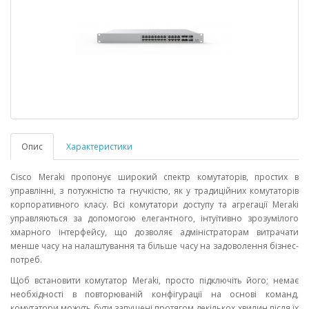
Опис
Характеристики
Cisco Meraki пропонує широкий спектр комутаторів, простих в
управлінні, з потужністю та гнучкістю, як у традиційних комутаторів
корпоративного класу. Всі комутатори доступу та агрегації Meraki
управляються за допомогою елегантного, інтуїтивно зрозумілого
хмарного інтерфейсу, що дозволяє адміністраторам витрачати
менше часу на налаштування та більше часу на задоволення бізнес-
потреб.
Щоб встановити комутатор Meraki, просто підключіть його; немає
необхідності в повторюваній конфігурації на основі команд,
комутатори можуть бути запущені протягом декількох хвилин після їх