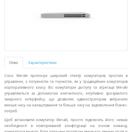
Опис
Характеристики
Cisco Meraki пропонує широкий спектр комутаторів, простих в
управлінні, з потужністю та гнучкістю, як у традиційних комутаторів
корпоративного класу. Всі комутатори доступу та агрегації Meraki
управляються за допомогою елегантного, інтуїтивно зрозумілого
хмарного інтерфейсу, що дозволяє адміністраторам витрачати
менше часу на налаштування та більше часу на задоволення бізнес-
потреб.
Щоб встановити комутатор Meraki, просто підключіть його; немає
необхідності в повторюваній конфігурації на основі команд,
комутатори можуть бути запущені протягом декількох хвилин після їх