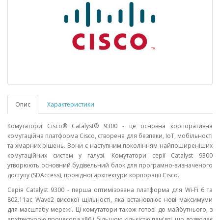
Опис
Характеристики
Комутатори Cisco® Catalyst® 9300 - це основна корпоративна
комутаційна платформа Cisco, створена для безпеки, IoT, мобільності
та хмарних рішень. Вони є наступним поколінням найпоширеніших
комутаційних систем у галузі. Комутатори серії Catalyst 9300
утворюють основний будівельний блок для програмно-визначеного
доступу (SDAccess), провідної архітектури корпорації Cisco.
Серія Catalyst 9300 - перша оптимізована платформа для Wi-Fi 6 та
802.11ac Wave2 високої щільності, яка встановлює нові максимуми
для масштабу мережі. Ці комутатори також готові до майбутнього, з
архітектурою процесора x86 і більшою кількістю пам'яті, що дозволяє