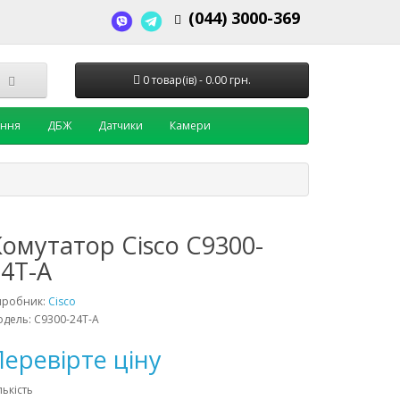
(044) 3000-369
0 товар(ів) - 0.00 грн.
ення
ДБЖ
Датчики
Камери
Комутатор Cisco C9300-
24T-A
иробник:
Cisco
дель: C9300-24T-A
еревірте ціну
лькість