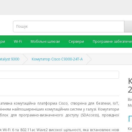
ори
Wi-Fi
Мобільні шлюзи
Сервери
Програмне забезпеч
atalyst 9300
Комутатор Cisco C9300-24T-A
В
ативна комутаційна платформа Cisco, створена для безпеки, IoT,
Мо
лінням найпоширеніших комутаційних систем у галузі. Комутатори
блок для програмно-визначеного доступу (SDAccess), провідної
П
Кі
 Wi-Fi 6 та 802.11ac Wave2 високої щільності, яка встановлює нові