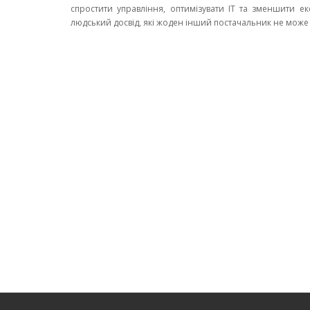
спростити управління, оптимізувати ІТ та зменшити екс
людський досвід, які жоден інший постачальник не може н