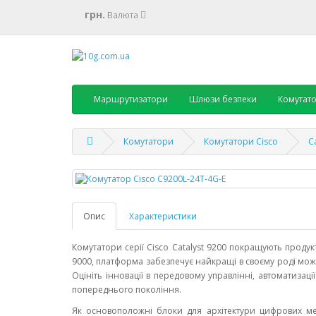
грн.
Валюта
Маршрутизатори
Шлюзи безпеки
Комутат
Комутатори
Комутатори Cisco
C
Опис
Характеристики
Комутатори серії Cisco Catalyst 9200 покращують продукт
9000, платформа забезпечує найкращі в своєму роді мож
Оцініть інновації в передовому управлінні, автоматизаці
попереднього покоління.
Як основоположні блоки для архітектури цифрових мер