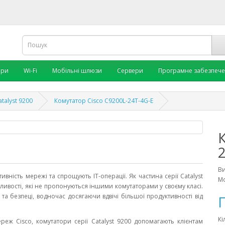
ори
Wi-Fi
Мобільні шлюзи
Сервери
Програмне забезпеч
atalyst 9200
Комутатор Cisco C9200L-24T-4G-E
В
ивність мережі та спрощують ІТ-операції. Як частина серії Catalyst
Мо
ливості, які не пропонуються іншими комутаторами у своєму класі.
ї та безпеці, водночас досягаючи вдвічі більшої продуктивності від
П
Кі
еж Cisco, комутатори серії Catalyst 9200 допомагають клієнтам