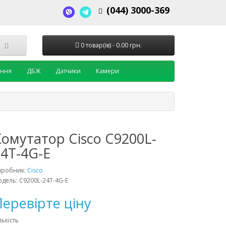
(044) 3000-369
0 товар(ів) - 0.00 грн.
ення
ДБЖ
Датчики
Камери
Комутатор Cisco C9200L-
24T-4G-E
иробник:
Cisco
дель: C9200L-24T-4G-E
еревірте ціну
лькість