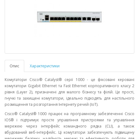
Опис
Характеристики
Комутатори Cisco® Catalyst® серії 1000 - це фіксовані керовані
комутатори Gigabit Ethernet та Fast Ethernet корпоративного класу 2
рівня (Layer 2), призначені для малого бізнесу та філій. Це прості,
гнучкі та захищені комутатори, ідеально підходять для настільного
розміщення та розгортання Інтернету речей (IoT).
Cisco® Catalyst® 1000 працює на програмному забезпеченні Cisco
IOS® і підтримує просте управління пристроями та управління
мережею через інтерфейс командного рядка (CLI), а також
вбудований веб-інтерфейс. Ці комутатори забезпечують підвищену
мережеву безпеку, надійність мережі та ефективність роботи для