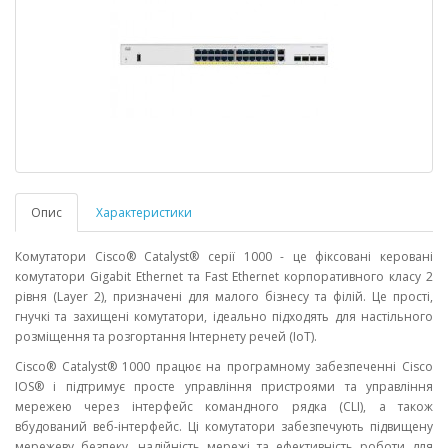
Опис
Характеристики
Комутатори Cisco® Catalyst® серії 1000 - це фіксовані керовані
комутатори Gigabit Ethernet та Fast Ethernet корпоративного класу 2
рівня (Layer 2), призначені для малого бізнесу та філій. Це прості,
гнучкі та захищені комутатори, ідеально підходять для настільного
розміщення та розгортання Інтернету речей (IoT).
Cisco® Catalyst® 1000 працює на програмному забезпеченні Cisco
IOS® і підтримує просте управління пристроями та управління
мережею через інтерфейс командного рядка (CLI), а також
вбудований веб-інтерфейс. Ці комутатори забезпечують підвищену
мережеву безпеку, надійність мережі та ефективність роботи для